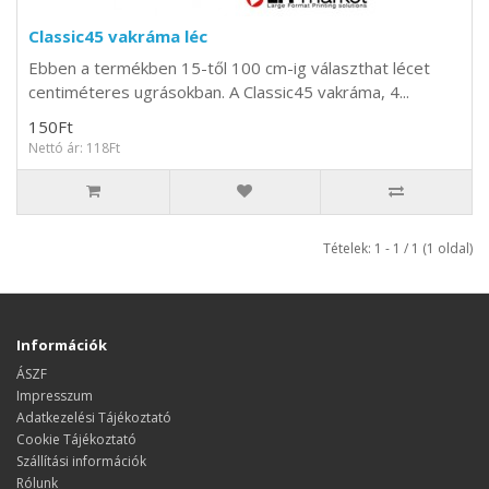
Classic45 vakráma léc
Ebben a termékben 15-től 100 cm-ig választhat lécet
centiméteres ugrásokban. A Classic45 vakráma, 4...
150Ft
Nettó ár: 118Ft
Tételek: 1 - 1 / 1 (1 oldal)
Információk
ÁSZF
Impresszum
Adatkezelési Tájékoztató
Cookie Tájékoztató
Szállítási információk
Rólunk