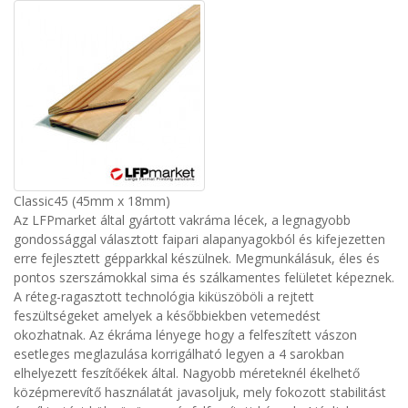
Classic45 (45mm x 18mm)
Az LFPmarket által gyártott vakráma lécek, a legnagyobb
gondossággal választott faipari alapanyagokból és kifejezetten
erre fejlesztett gépparkkal készülnek. Megmunkálásuk, éles és
pontos szerszámokkal sima és szálkamentes felületet képeznek.
A réteg-ragasztott technológia kiküszöböli a rejtett
feszültségeket amelyek a későbbiekben vetemedést
okozhatnak. Az ékráma lényege hogy a felfeszített vászon
esetleges meglazulása korrigálható legyen a 4 sarokban
elhelyezett feszítőékek által. Nagyobb méreteknél ékelhető
középmerevítő használatát javasoljuk, mely fokozott stabilitást