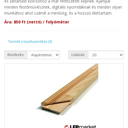
és síktartást kölcsönöz a már felfeszített képnek. Ajánljuk
minden festőművésznek, digitális nyomdáknak és minden olyan
munkához ahol számít a minőség, és a hosszú élettartam.
Ára: 850
Ft (nettó) /
folyóméter
Termék összehasonlítás (0)
Rendezés:
Listázás: