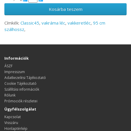
Kosárba teszem
Címkék:
Classic45
,
vakráma léc
,
vakkeretléc
,
95 cm
szálhossz
,
Információk
ÁSZF
Impresszum
Adatkezelési Tájékoztató
Cookie Tájékoztató
Szállítási információk
Rólunk
Prómociók részletei
Ügyfélszolgálat
Kapcsolat
Visszáru
Honlaptérkép