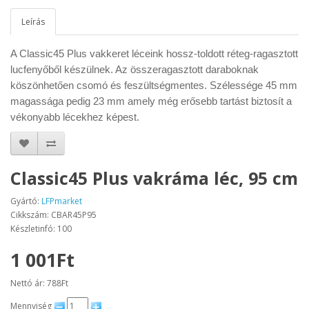
Leírás
A Classic45 Plus vakkeret léceink hossz-toldott réteg-ragasztott
lucfenyőből készülnek. Az összeragasztott daraboknak
köszönhetően csomó és feszültségmentes. Szélessége 45 mm
magassága pedig 23 mm amely még erősebb tartást biztosít a
vékonyabb lécekhez képest.
Classic45 Plus vakráma léc, 95 cm
Gyártó:
LFPmarket
Cikkszám: CBAR45P95
Készletinfó: 100
1 001Ft
Nettó ár: 788Ft
Mennyiség