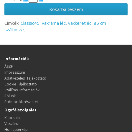
Kosárba teszem
Címkék:
Classic45
,
vakráma léc
,
vakkeretléc
,
85 cm
szálhossz
,
Információk
ÁSZF
Impresszum
Adatkezelési Tájékoztató
Cookie Tájékoztató
Szállítási információk
Rólunk
Prómociók részletei
Ügyfélszolgálat
Kapcsolat
Visszáru
Honlaptérkép