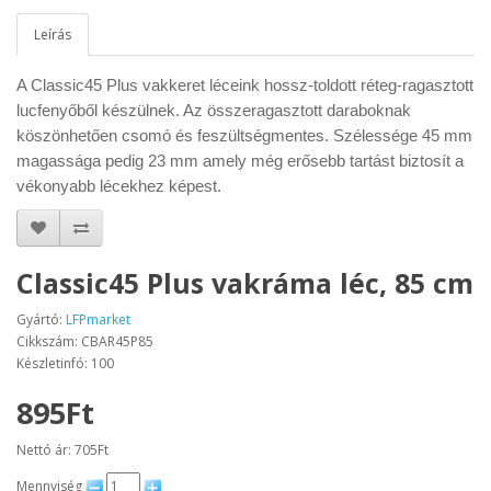
Leírás
A Classic45 Plus vakkeret léceink hossz-toldott réteg-ragasztott
lucfenyőből készülnek. Az összeragasztott daraboknak
köszönhetően csomó és feszültségmentes. Szélessége 45 mm
magassága pedig 23 mm amely még erősebb tartást biztosít a
vékonyabb lécekhez képest.
Classic45 Plus vakráma léc, 85 cm
Gyártó:
LFPmarket
Cikkszám: CBAR45P85
Készletinfó: 100
895Ft
Nettó ár: 705Ft
Mennyiség