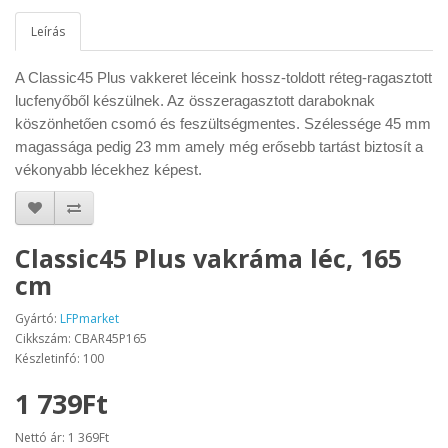
Leírás
A Classic45 Plus vakkeret léceink hossz-toldott réteg-ragasztott
lucfenyőből készülnek. Az összeragasztott daraboknak
köszönhetően csomó és feszültségmentes. Szélessége 45 mm
magassága pedig 23 mm amely még erősebb tartást biztosít a
vékonyabb lécekhez képest.
Classic45 Plus vakráma léc, 165
cm
Gyártó:
LFPmarket
Cikkszám: CBAR45P165
Készletinfó: 100
1 739Ft
Nettó ár: 1 369Ft