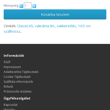
Mennyiség
Kosárba teszem
Címkék:
Classic45
,
vakráma léc
,
vakkeretléc
,
165 cm
szálhossz
,
Információk
ÁSZF
Impresszum
Adatkezelési Tájékoztató
Cookie Tájékoztató
Szállítási információk
Rólunk
Prómociók részletei
Ügyfélszolgálat
Kapcsolat
Visszáru