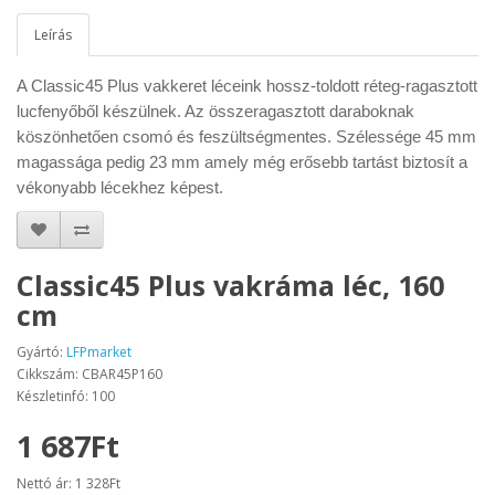
Leírás
A Classic45 Plus vakkeret léceink hossz-toldott réteg-ragasztott
lucfenyőből készülnek. Az összeragasztott daraboknak
köszönhetően csomó és feszültségmentes. Szélessége 45 mm
magassága pedig 23 mm amely még erősebb tartást biztosít a
vékonyabb lécekhez képest.
Classic45 Plus vakráma léc, 160
cm
Gyártó:
LFPmarket
Cikkszám: CBAR45P160
Készletinfó: 100
1 687Ft
Nettó ár: 1 328Ft