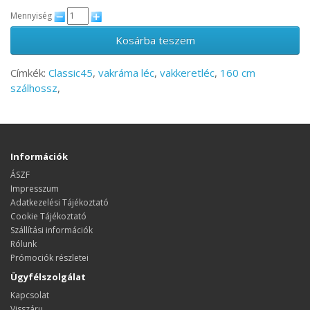
Mennyiség
Kosárba teszem
Címkék:
Classic45
,
vakráma léc
,
vakkeretléc
,
160 cm
szálhossz
,
Információk
ÁSZF
Impresszum
Adatkezelési Tájékoztató
Cookie Tájékoztató
Szállítási információk
Rólunk
Prómociók részletei
Ügyfélszolgálat
Kapcsolat
Visszáru