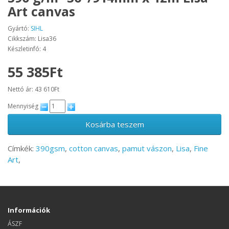
Art canvas
Gyártó:
SIHL
Cikkszám: Lisa36
Készletinfó: 4
55 385Ft
Nettó ár: 43 610Ft
Mennyiség
Kosárba teszem
Címkék:
390gsm
,
cotton canvas
,
pamut vászon
,
Lisa
,
Fine
Art
,
Információk
ÁSZF