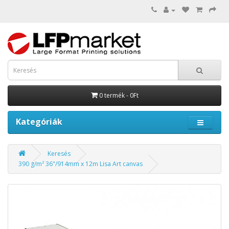
0 termék - 0Ft
Kategóriák
Keresés
390 g/m² 36"/914mm x 12m Lisa Art canvas