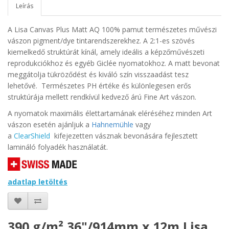
Leírás
A Lisa Canvas Plus Matt AQ 100% pamut természetes művészi
vászon pigment/dye tintarendszerekhez. A 2:1-es szövés
kiemelkedő struktúrát kínál, amely ideális a képzőművészeti
reprodukciókhoz és egyéb Giclée nyomatokhoz. A matt bevonat
meggátolja tükröződést és kiváló szín visszaadást tesz
lehetővé. Természetes PH értéke és különlegesen erős
struktúrája mellett rendkívül kedvező árú Fine Art vászon.
A nyomatok maximális élettartamának eléréséhez minden Art
vászon esetén ajánljuk a
Hahnemühle
vagy
a
ClearShield
kifejezetten vásznak bevonására fejlesztett
lamináló folyadék használatát.
adatlap letöltés
390 g/m² 36"/914mm x 12m Lisa