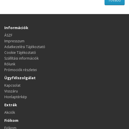
Tovább
Információk
ÁSZF
Impresszum
Adatkezelési Tájékoztató
Cookie Tájékoztató
Szállítási információk
Rólunk
Prómociók részletei
Ügyfélszolgálat
Kapcsolat
Visszáru
Honlaptérkép
Extrák
Akciók
Fiókom
Fiókom