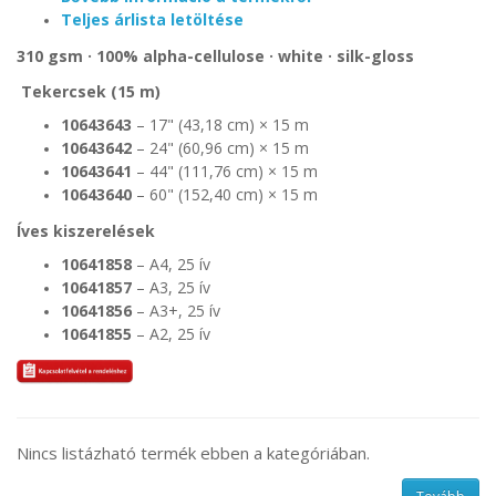
Teljes árlista letöltése
310 gsm · 100% alpha-cellulose · white · silk-gloss
Tekercsek (15 m)
10643643
– 17" (43,18 cm) × 15 m
10643642
– 24" (60,96 cm) × 15 m
10643641
– 44" (111,76 cm) × 15 m
10643640
– 60" (152,40 cm) × 15 m
Íves kiszerelések
10641858
– A4, 25 ív
10641857
– A3, 25 ív
10641856
– A3+, 25 ív
10641855
– A2, 25 ív
Nincs listázható termék ebben a kategóriában.