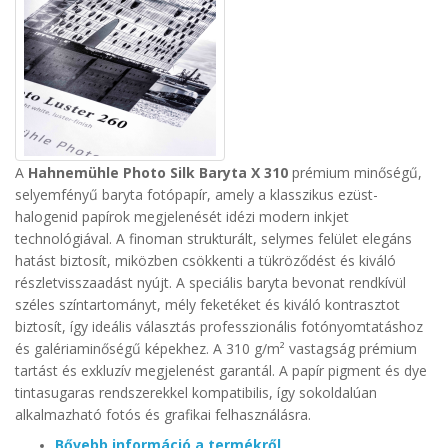
A
Hahnemühle Photo Silk Baryta X 310
prémium minőségű,
selyemfényű baryta fotópapír, amely a klasszikus ezüst-
halogenid papírok megjelenését idézi modern inkjet
technológiával. A finoman strukturált, selymes felület elegáns
hatást biztosít, miközben csökkenti a tükröződést és kiváló
részletvisszaadást nyújt.
A speciális baryta bevonat rendkívül
széles színtartományt, mély feketéket és kiváló kontrasztot
biztosít, így ideális választás professzionális fotónyomtatáshoz
és galériaminőségű képekhez. A 310 g/m² vastagság prémium
tartást és exkluzív megjelenést garantál.
A papír pigment és dye
tintasugaras rendszerekkel kompatibilis, így sokoldalúan
alkalmazható fotós és grafikai felhasználásra.
Bővebb információ a termékről