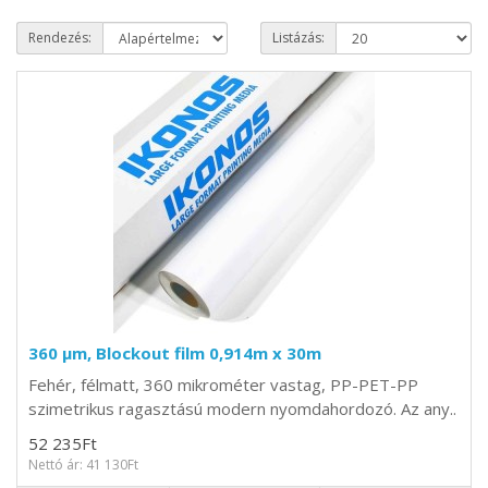
Rendezés:
Listázás:
360 µm, Blockout film 0,914m x 30m
Fehér, félmatt, 360 mikrométer vastag, PP-PET-PP
szimetrikus ragasztású modern nyomdahordozó. Az any..
52 235Ft
Nettó ár: 41 130Ft