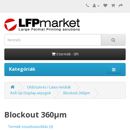
0 termék - 0Ft
Kategóriák
Oldószeres / Latex médiák
Roll-Up Display-anyagok
Blockout 360µm
Blockout 360µm
Termék összehasonlítás (0)