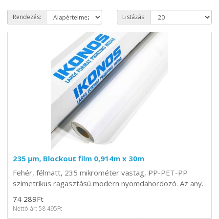
Rendezés:
Listázás:
235 µm, Blockout film 0,914m x 30m
Fehér, félmatt, 235 mikrométer vastag, PP-PET-PP
szimetrikus ragasztású modern nyomdahordozó. Az any..
74 289Ft
Nettó ár: 58 495Ft