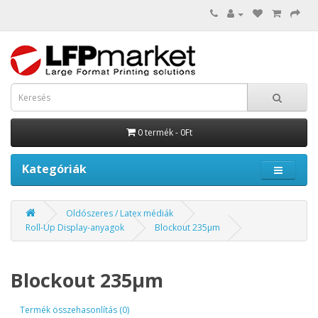
0 termék - 0Ft
Kategóriák
Oldószeres / Latex médiák
Roll-Up Display-anyagok
Blockout 235µm
Blockout 235µm
Termék összehasonlítás (0)