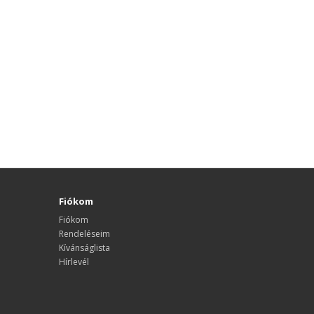
Fiókom
Fiókom
Rendeléseim
Kívánságlista
Hírlevél