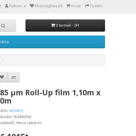
3
Fiókom
Kívánságlista (0)
Kosár
Fizetés
0 termék - 0Ft
kráma
85 µm Roll-Up film 1,10m x
30m
ártó:
IKONOS
kkszám: BLM60042
szletinfó: Nincs raktáron