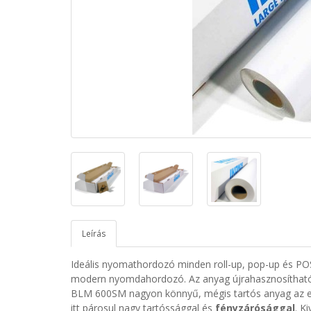
Leírás
Ideális nyomathordozó minden roll-up, pop-up és P
modern nyomdahordozó. Az anyag újrahasznosíthat
BLM 600SM
nagyon könnyű, mégis tartós anyag az e
itt párosul nagy tartóssággal és
fényzárósággal
. K