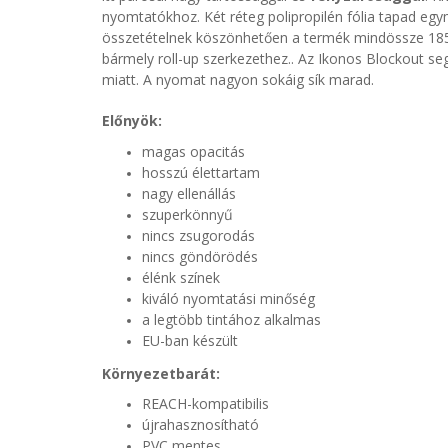
nyomtatókhoz.
Két réteg polipropilén fólia tapad eg
összetételnek köszönhetően a termék mindössze 185
bármely roll-up szerkezethez.. Az Ikonos Blockout s
miatt. A nyomat nagyon sokáig sík marad.
Előnyök:
magas opacitás
hosszú élettartam
nagy ellenállás
szuperkönnyű
nincs zsugorodás
nincs göndörödés
élénk színek
kiváló nyomtatási minőség
a legtöbb tintához alkalmas
EU-ban készült
Környezetbarát:
REACH-kompatibilis
újrahasznosítható
PVC mentes