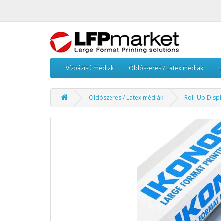
Vízbázisú médiák
Oldószeres / Latex médiák
Oldószeres / Latex médiák
Roll-Up Disp