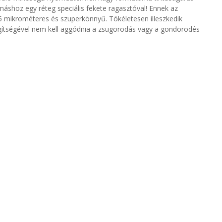
ymáshoz egy réteg speciális fekete ragasztóval! Ennek az
 mikrométeres és szuperkönnyű. Tökéletesen illeszkedik
egítségével nem kell aggódnia a zsugorodás vagy a göndörödés