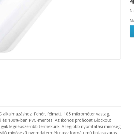
4
Ne
Me
OS alkalmazáshoz.
Fehér, félmatt, 185 mikrométer vastag,
ó és 100%-ban PVC-mentes.
Az
Ikonos proficoat Blockout
gyik legnépszerűbb termékünk. A legjobb nyomtatási minőség
iváló minőségű nyomdatermék nagy formátumú tintasugaras