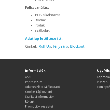
Felhasználás:
POS alkalmazás
iskolák
irodák
szállodák
Adatlap letöltése itt.
Címkék:
Roll-Up
,
fényzáró
,
Blockout
Információk
Ügyféls
ÁSZF
Kapcsola
Impresszum
Visszáru
Adatkezelési Tájékoztató
Honlapté
Cookie Tájékoztató
Szállítási információk
Rólunk
Prómociók részletei