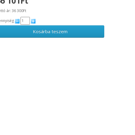
6 101Ft
ttó ár: 36 300Ft
nnyiség
Kosárba teszem