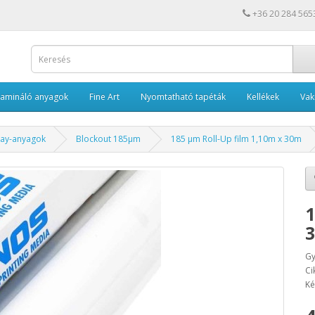
+36 20 284 565
Lamináló anyagok
Fine Art
Nyomtatható tapéták
Kellékek
Va
lay-anyagok
Blockout 185µm
185 µm Roll-Up film 1,10m x 30m
1
Gy
Ci
Ké