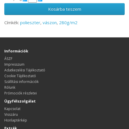
Kosárba teszem
Címkék:
polieszter
,
vászon
,
280g/m2
Információk
ÁSZF
Impresszum
Adatkezelési Tájékoztató
Cookie Tájékoztató
Szállítási információk
Rólunk
Prómociók részletei
Ügyfélszolgálat
Kapcsolat
Visszáru
Honlaptérkép
Extrák