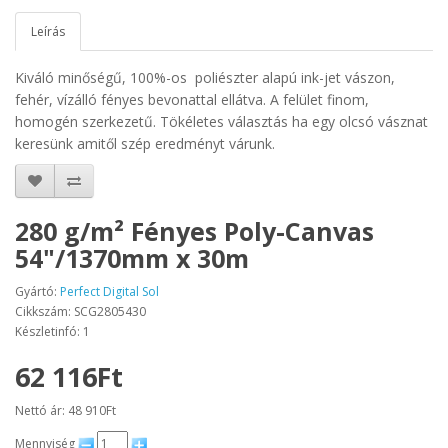
Leírás
Kiváló minőségű, 100%-os poliészter alapú ink-jet vászon,
fehér, vízálló fényes bevonattal ellátva. A felület finom,
homogén szerkezetű. Tökéletes választás ha egy olcsó vásznat
keresünk amitől szép eredményt várunk.
280 g/m² Fényes Poly-Canvas
54"/1370mm x 30m
Gyártó:
Perfect Digital Sol
Cikkszám: SCG2805430
Készletinfó: 1
62 116Ft
Nettó ár: 48 910Ft
Mennyiség