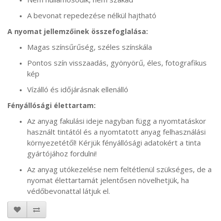
A bevonat repedezése nélkül hajtható
A nyomat jellemzőinek összefoglalása:
Magas színsűrűség, széles színskála
Pontos szín visszaadás, gyönyörű, éles, fotografikus
kép
Vízálló és időjárásnak ellenálló
Fényállósági élettartam:
Az anyag fakulási ideje nagyban függ a nyomtatáskor
használt tintától és a nyomtatott anyag felhasználási
környezetétől! Kérjük fényállósági adatokért a tinta
gyártójához fordulni!
Az anyag utókezelése nem feltétlenül szükséges, de a
nyomat élettartamát jelentősen növelhetjük, ha
védőbevonattal látjuk el.