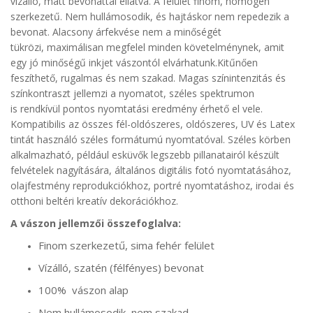
vízálló, matt bevonattal ellátva. A felület finom, homogén
szerkezetű. Nem hullámosodik, és hajtáskor nem repedezik a
bevonat. Alacsony árfekvése nem a minőségét
tükrözi, maximálisan megfelel minden követelménynek, amit
egy jó minőségű inkjet vászontól elvárhatunk.Kitűnően
feszíthető, rugalmas és nem szakad. Magas színintenzitás és
színkontraszt jellemzi a nyomatot, széles spektrumon
is rendkívül pontos nyomtatási eredmény érhető el vele.
Kompatibilis az összes fél-oldószeres, oldószeres, UV és Latex
tintát használó széles formátumú nyomtatóval. Széles körben
alkalmazható, például esküvők legszebb pillanatairól készült
felvételek nagyítására, általános digitális fotó nyomtatásához,
olajfestmény reprodukciókhoz, portré nyomtatáshoz, irodai és
otthoni beltéri kreatív dekorációkhoz.
A vászon jellemzői összefoglalva:
Finom szerkezetű, sima fehér felület
Vízálló, szatén (félfényes) bevonat
100% vászon alap
Nem hullámosodik, nem szakad