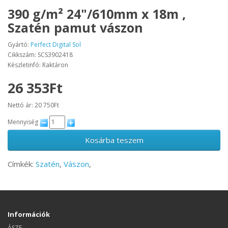
390 g/m² 24"/610mm x 18m ,
Szatén pamut vászon
Gyártó:
Perfect Digital Sol
Cikkszám: SCS3902418
Készletinfó: Raktáron
26 353Ft
Nettó ár: 20 750Ft
Mennyiség
Kosárba teszem
Címkék:
Szatén
,
Vászon
,
Információk
ÁSZF