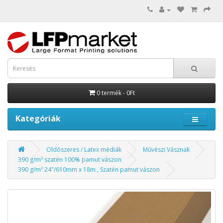
0 termék - 0Ft
Kategóriák
Oldószeres / Latex médiák
Művészi Vásznak
390 g/m² szatén 100% pamut vászon
390 g/m² 24"/610mm x 18m , Szatén pamut vászon