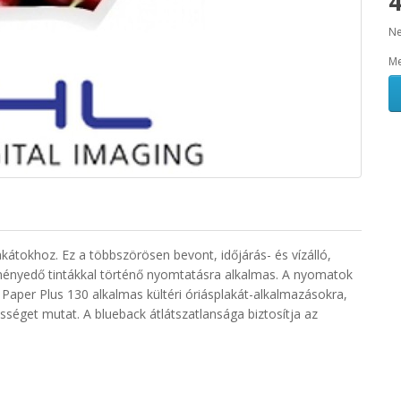
4
Ne
Me
akátokhoz. Ez a többszörösen bevont, időjárás- és vízálló,
eményedő tintákkal történő nyomtatásra alkalmas. A nyomatok
 Paper Plus 130 alkalmas kültéri óriásplakát-alkalmazásokra,
sséget mutat. A blueback átlátszatlansága biztosítja az