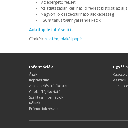
Vízlepergető felület
Az átlátszatlan kék hát jó fedést biztosít az al
Nagyon jó összecsukható állóképesség
FSC® tanúsítvánnyal rendelkezik
Adatlap letöltése itt.
Címkék:
szatén
,
plakátpapír
Információk
Ügyféls
ÁSZF
Kapcsola
Impresszum
Visszáru
Adatkezelési Tájékoztató
Honlapté
Cookie Tájékoztató
Szállítási információk
Rólunk
Prómociók részletei