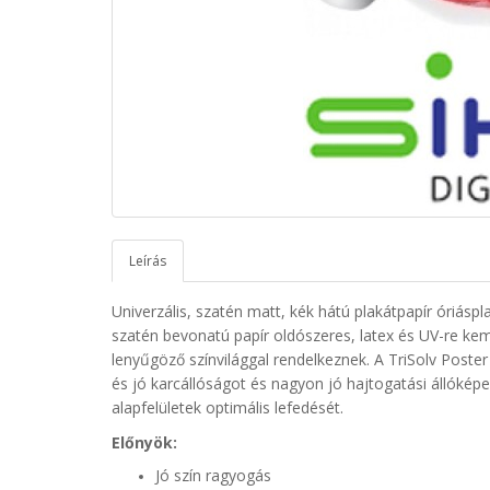
Leírás
Univerzális, szatén matt, kék hátú plakátpapír óriáspl
szatén bevonatú papír oldószeres, latex és UV-re k
lenyűgöző színvilággal rendelkeznek. A TriSolv Poster
és jó karcállóságot és nagyon jó hajtogatási állóképe
alapfelületek optimális lefedését.
Előnyök:
Jó szín ragyogás