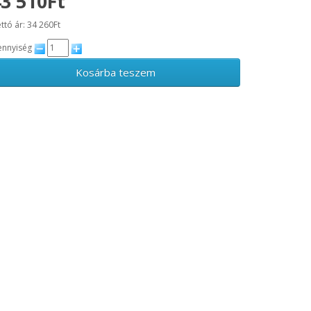
3 510Ft
ttó ár: 34 260Ft
nnyiség
Kosárba teszem