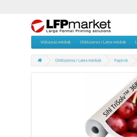
Vízbázisú médiák
Oldószeres / Latex médiák
Oldószeres / Latex médiák
Papírok