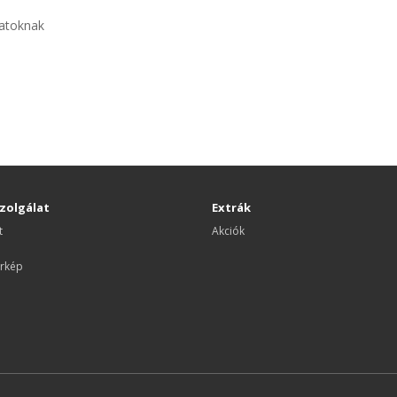
jzatoknak
zolgálat
Extrák
t
Akciók
rkép