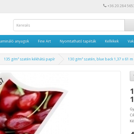
+36 20 284 565
Lamináló anyagok
Fine Art
Nyomtatható tapéták
Kellékek
Va
135 g/m² szatén kékhátú papír
130 g/m² szatén, blue back 1,37 x 61 m
1
1
Gy
Ci
Ké