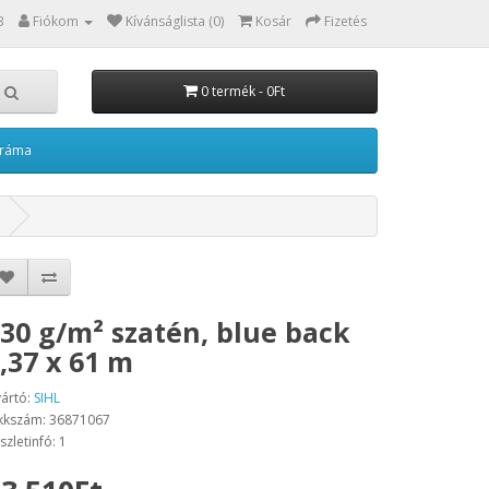
3
Fiókom
Kívánságlista (0)
Kosár
Fizetés
0 termék - 0Ft
kráma
30 g/m² szatén, blue back
,37 x 61 m
ártó:
SIHL
kkszám: 36871067
szletinfó: 1