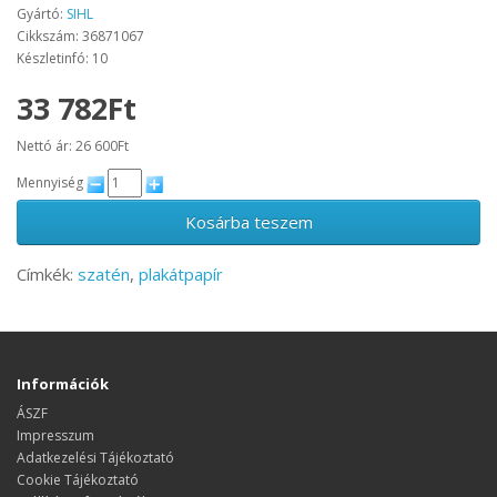
Gyártó:
SIHL
Cikkszám: 36871067
Készletinfó: 10
33 782Ft
Nettó ár: 26 600Ft
Mennyiség
Kosárba teszem
Címkék:
szatén
,
plakátpapír
Információk
ÁSZF
Impresszum
Adatkezelési Tájékoztató
Cookie Tájékoztató