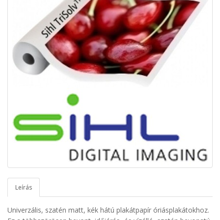
Leírás
Univerzális, szatén matt, kék hátú plakátpapír óriásplakátokhoz.