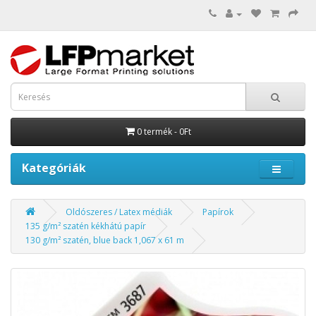
0 termék - 0Ft
Kategóriák
Oldószeres / Latex médiák
Papírok
135 g/m² szatén kékhátú papír
130 g/m² szatén, blue back 1,067 x 61 m