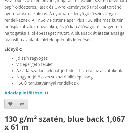
Ez a többszörösen bevont, időjárás- és vízálló, szatén bevonatú
papír oldószeres, latex és UV-re keményedő tintákkal történő
nyomtatásra alkalmas. A nyomatok lenyűgöző színvilággal
rendelkeznek. A TriSolv Poster Paper Plus 130 alkalmas kültéri
óriásplakát-alkalmazásokra, és jó karcállóságot és nagyon jó
hajtogatási állóképességet mutat. A blueback átlátszatlansága
biztosítja az alapfelületek optimális lefedését.
Előnyök:
Jó szín ragyogás
Vízlepergető felület
Az átlátszatlan kék hát jó fedést biztosít az aljzatoknak
Nagyon jó összecsukható állóképesség
FSC® tanúsítvánnyal rendelkezik
Adatlap letöltése itt.
130 g/m² szatén, blue back 1,067
x 61 m