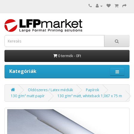
0 termék - 0Ft
Kategóriák
Oldószeres / Latex médiák
Papírok
130 g/m² matt papír
130 g/m² matt, whiteback 1,067 x 75 m