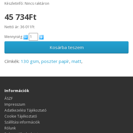
Készletinfó: Nincs raktáron
45 734Ft
Nettó ár: 36 011Ft
Mennyiség
Kosárba teszem
Címkék:
130 gsm
,
poszter papír
,
matt
,
Információk
ÁSZF
Impresszum
Adatkezelési Tájékoztató
Cookie Tájékoztató
Szállítási információk
Rólunk