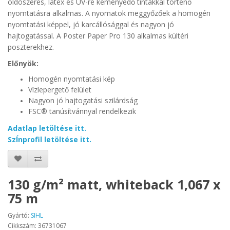
oldószeres, latex és UV-re keményedő tintákkal történő
nyomtatásra alkalmas. A nyomatok meggyőzőek a homogén
nyomtatási képpel, jó karcállósággal és nagyon jó
hajtogatással. A Poster Paper Pro 130 alkalmas kültéri
poszterekhez.
Előnyök:
Homogén nyomtatási kép
Vízlepergető felület
Nagyon jó hajtogatási szilárdság
FSC® tanúsítvánnyal rendelkezik
Adatlap letöltése itt.
SzÍnprofil letöltése itt.
130 g/m² matt, whiteback 1,067 x
75 m
Gyártó:
SIHL
Cikkszám: 36731067