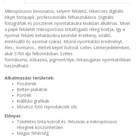
Mikropórusos bevonatos, selyem felületű, tekercses digitális
inkjet fotópapír, professzionális felhasználásra. Digitális
fotográfiák és poszterek nyomtatására kiválóan alkalmas. Mivel
a papír felületét mikroporózus tintafogadó réteg borítja, így a
nyomat felületi behatásokra kevésbé érzékeny, vízálló,
érintésálló és azonnal száraz. Kitűnő nyomtatási eredményt,
éles-, kontúros-, életteli képet biztosít széles színterjedelemben,
akár 5760 dpi felbontásban. Széles
formátumú, vízbázisú, pigment/dye, tintasugaras nyomtatókban
használható.
Alkalmazási területek:
Poszterek
Beltéri plakátok
Portrék
Kiállítási grafikák
Művészi fotó reprodukciók stb.
Előnyei:
Tökéletes tinta kotroll és -felszívás a mikropórusos
rétegnek köszönhetően
Magas fehérség