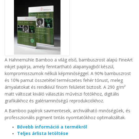
A Hahnemühle Bamboo a világ első, bambuszrost alapú FineArt
inkjet papírja, amely fenntartható alapanyagból készül,
kompromisszumok nélküli képminőséggel. A 90% bambuszrost
és 10% pamut összetétel természetes fehér tónust, meleg
árnyalatokat és rendkívül finom felületet biztosít. A 290 g/m²
matt változat kiváló választás művészi fotókhoz, digitális
grafikákhoz és galériaminőségű reprodukciókhoz.
A Bamboo papírok savmentesek, archiválható minőségűek, és
professzionális pigment tintás nyomtatókhoz optimalizáltak.
Bővebb információ a termékről
Teljes árlista letöltése