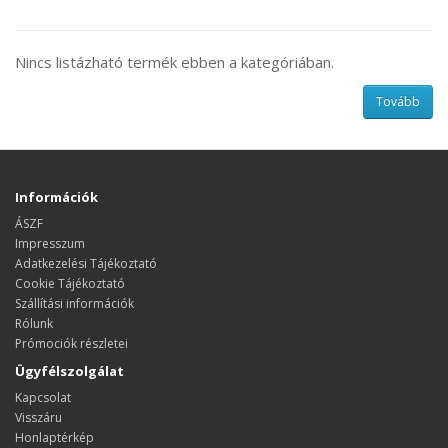
Nincs listázható termék ebben a kategóriában.
Tovább
Információk
ÁSZF
Impresszum
Adatkezelési Tájékoztató
Cookie Tájékoztató
Szállítási információk
Rólunk
Prómociók részletei
Ügyfélszolgálat
Kapcsolat
Visszáru
Honlaptérkép