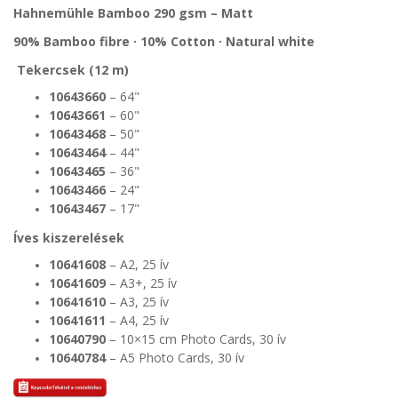
Hahnemühle Bamboo 290 gsm – Matt
90% Bamboo fibre · 10% Cotton · Natural white
Tekercsek (12 m)
10643660
– 64"
10643661
– 60"
10643468
– 50"
10643464
– 44"
10643465
– 36"
10643466
– 24"
10643467
– 17"
Íves kiszerelések
10641608
– A2, 25 ív
10641609
– A3+, 25 ív
10641610
– A3, 25 ív
10641611
– A4, 25 ív
10640790
– 10×15 cm Photo Cards, 30 ív
10640784
– A5 Photo Cards, 30 ív