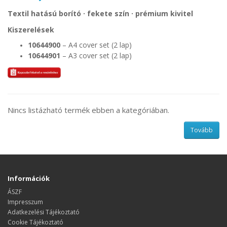
Textil hatású borító · fekete szín · prémium kivitel
Kiszerelések
10644900
– A4 cover set (2 lap)
10644901
– A3 cover set (2 lap)
Nincs listázható termék ebben a kategóriában.
Tovább
Információk
ÁSZF
Impresszum
Adatkezelési Tájékoztató
Cookie Tájékoztató