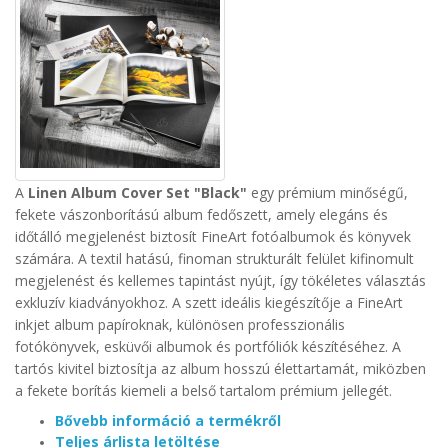
A
Linen Album Cover Set "Black"
egy prémium minőségű,
fekete vászonborítású album fedőszett, amely elegáns és
időtálló megjelenést biztosít FineArt fotóalbumok és könyvek
számára. A textil hatású, finoman strukturált felület kifinomult
megjelenést és kellemes tapintást nyújt, így tökéletes választás
exkluzív kiadványokhoz.
A szett ideális kiegészítője a FineArt
inkjet album papíroknak, különösen professzionális
fotókönyvek, esküvői albumok és portfóliók készítéséhez. A
tartós kivitel biztosítja az album hosszú élettartamát, miközben
a fekete borítás kiemeli a belső tartalom prémium jellegét.
Bővebb információ a termékről
Teljes árlista letöltése