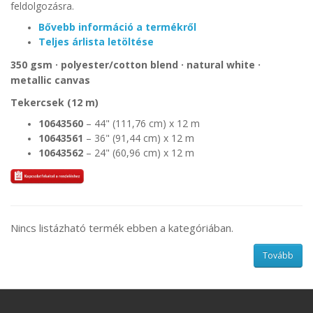
feldolgozásra.
Bővebb információ a termékről
Teljes árlista letöltése
350 gsm · polyester/cotton blend · natural white ·
metallic canvas
Tekercsek (12 m)
10643560
– 44" (111,76 cm) x 12 m
10643561
– 36" (91,44 cm) x 12 m
10643562
– 24" (60,96 cm) x 12 m
Nincs listázható termék ebben a kategóriában.
Tovább