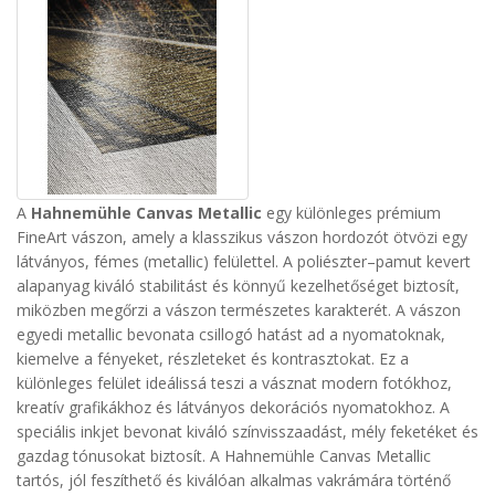
A
Hahnemühle Canvas Metallic
egy különleges prémium
FineArt vászon, amely a klasszikus vászon hordozót ötvözi egy
látványos, fémes (metallic) felülettel. A poliészter–pamut kevert
alapanyag kiváló stabilitást és könnyű kezelhetőséget biztosít,
miközben megőrzi a vászon természetes karakterét.
A vászon
egyedi metallic bevonata csillogó hatást ad a nyomatoknak,
kiemelve a fényeket, részleteket és kontrasztokat. Ez a
különleges felület ideálissá teszi a vásznat modern fotókhoz,
kreatív grafikákhoz és látványos dekorációs nyomatokhoz. A
speciális inkjet bevonat kiváló színvisszaadást, mély feketéket és
gazdag tónusokat biztosít.
A Hahnemühle Canvas Metallic
tartós, jól feszíthető és kiválóan alkalmas vakrámára történő