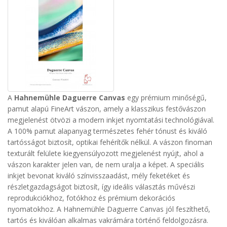
A
Hahnemühle Daguerre Canvas
egy prémium minőségű,
pamut alapú FineArt vászon, amely a klasszikus festővászon
megjelenést ötvözi a modern inkjet nyomtatási technológiával.
A 100% pamut alapanyag természetes fehér tónust és kiváló
tartósságot biztosít, optikai fehérítők nélkül.
A vászon finoman
texturált felülete kiegyensúlyozott megjelenést nyújt, ahol a
vászon karakter jelen van, de nem uralja a képet. A speciális
inkjet bevonat kiváló színvisszaadást, mély feketéket és
részletgazdagságot biztosít, így ideális választás művészi
reprodukciókhoz, fotókhoz és prémium dekorációs
nyomatokhoz.
A Hahnemühle Daguerre Canvas jól feszíthető,
tartós és kiválóan alkalmas vakrámára történő feldolgozásra.