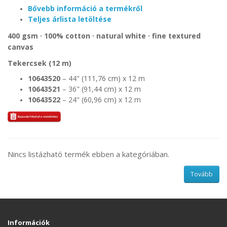
Bővebb információ a termékről
Teljes árlista letöltése
400 gsm · 100% cotton · natural white · fine textured
canvas
Tekercsek (12 m)
10643520
– 44" (111,76 cm) x 12 m
10643521
– 36" (91,44 cm) x 12 m
10643522
– 24" (60,96 cm) x 12 m
Nincs listázható termék ebben a kategóriában.
Tovább
Információk