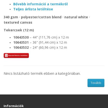
Bővebb információ a termékről
Teljes árlista letöltése
340 gsm · polyester/cotton blend · natural white ·
textured canvas
Tekercsek (12 m)
10643530
– 44" (111,76 cm) x 12 m
10643531
– 36" (91,44 cm) x 12 m
10643532
– 24" (60,96 cm) x 12 m
Nincs listázható termék ebben a kategóriában.
Tovább
Információk