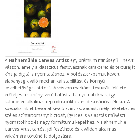
A
Hahnemühle Canvas Artist
egy prémium minőségű FineArt
vászon, amely a klasszikus festővásznak karakterét és textúráját
kínálja digitális nyomtatáshoz. A poliészter–pamut kevert
alapanyag kiváló mechanikai stabilitást és könnyű
kezelhetőséget biztosít.
A vászon markáns, texturált felülete
erőteljes festményszerű hatást ad a nyomatoknak, így
különösen alkalmas reprodukciókhoz és dekorációs célokra. A
speciális inkjet bevonat kiváló színvisszaadást, mély feketéket és
széles színtartományt biztosít, így ideális választás művészi
nyomatokhoz és nagy formátumú képekhez.
A Hahnemühle
Canvas Artist tartós, jól feszíthető és kiválóan alkalmas
vakrámára történő feldolgozásra.