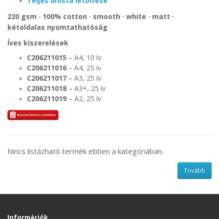
Teljes árlista letöltése
220 gsm · 100% cotton · smooth · white · matt ·
kétoldalas nyomtathatóság
Íves kiszerelések
C206211015
– A4, 10 ív
C206211016
– A4, 25 ív
C206211017
– A3, 25 ív
C206211018
– A3+, 25 ív
C206211019
– A2, 25 ív
Nincs listázható termék ebben a kategóriában.
Tovább
Információk