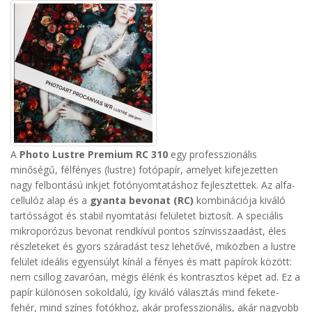
A
Photo Lustre Premium RC 310
egy professzionális
minőségű, félfényes (lustre) fotópapír, amelyet kifejezetten
nagy felbontású inkjet fotónyomtatáshoz fejlesztettek. Az alfa-
cellulóz alap és a
gyanta bevonat (RC)
kombinációja kiváló
tartósságot és stabil nyomtatási felületet biztosít.
A speciális
mikroporózus bevonat rendkívül pontos színvisszaadást, éles
részleteket és gyors száradást tesz lehetővé, miközben a lustre
felület ideális egyensúlyt kínál a fényes és matt papírok között:
nem csillog zavaróan, mégis élénk és kontrasztos képet ad.
Ez a
papír különösen sokoldalú, így kiváló választás mind fekete-
fehér, mind színes fotókhoz, akár professzionális, akár nagyobb