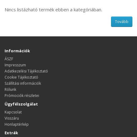
Nincs listázható termék ebben a kategóriában.
Tovább
Információk
ÁSZF
Impresszum
Adatkezelési Tájékoztató
Cookie Tájékoztató
Szállítási információk
Rólunk
Prómociók részletei
Ügyfélszolgálat
Kapcsolat
Visszáru
Honlaptérkép
Extrák