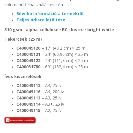
volumenű felhasználás esetén.
Bővebb információ a termékről
Teljes árlista letöltése
310 gsm · alpha-cellulose · RC · lustre · bright white
Tekercsek (25 m)
C400049120
– 17" (43,2 cm) × 25 m
C400049121
– 24" (60,96 cm) × 25 m
C400049122
– 44" (111,8 cm) × 25 m
C400051780
– 60" (152,4 cm) × 25 m
Íves kiszerelések
C400049112
– A4, 25 ív
C400049116
– A4, 200 ív
C400049113
– A3, 25 ív
C400049114
– A3+, 25 ív
C400049115
– A2, 25 ív