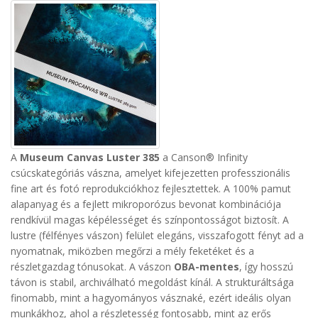
A
Museum Canvas Luster 385
a Canson® Infinity
csúcskategóriás vászna, amelyet kifejezetten professzionális
fine art és fotó reprodukciókhoz fejlesztettek. A 100% pamut
alapanyag és a fejlett mikroporózus bevonat kombinációja
rendkívül magas képélességet és színpontosságot biztosít.
A
lustre (félfényes vászon) felület elegáns, visszafogott fényt ad a
nyomatnak, miközben megőrzi a mély feketéket és a
részletgazdag tónusokat. A vászon
OBA-mentes
, így hosszú
távon is stabil, archiválható megoldást kínál.
A strukturáltsága
finomabb, mint a hagyományos vásznaké, ezért ideális olyan
munkákhoz, ahol a részletesség fontosabb, mint az erős