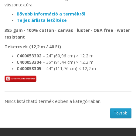
vászontextúra.
Bővebb információ a termékről
Teljes árlista letöltése
385 gsm · 100% cotton · canvas · luster · OBA free · water
resistant
Tekercsek (
12,2 m / 40 Ft
)
C400053302
– 24" (60,96 cm) × 12,2 m
C400053304
– 36" (91,44 cm) × 12,2 m
C400053305
– 44" (111,76 cm) × 12,2 m
Nincs listázható termék ebben a kategóriában.
Tovább