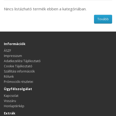
Nincs listázható termék ebben a kategóriában.
Tovább
Információk
ÁSZF
Impresszum
Adatkezelési Tájékoztató
Cookie Tájékoztató
Szállítási információk
Rólunk
Prómociók részletei
Ügyfélszolgálat
Kapcsolat
Visszáru
Honlaptérkép
Extrák