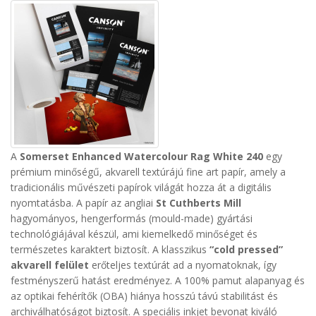
A
Somerset Enhanced Watercolour Rag White 240
egy
prémium minőségű, akvarell textúrájú fine art papír, amely a
tradicionális művészeti papírok világát hozza át a digitális
nyomtatásba. A papír az angliai
St Cuthberts Mill
hagyományos, hengerformás (mould-made) gyártási
technológiájával készül, ami kiemelkedő minőséget és
természetes karaktert biztosít.
A klasszikus
“cold pressed”
akvarell felület
erőteljes textúrát ad a nyomatoknak, így
festményszerű hatást eredményez. A 100% pamut alapanyag és
az optikai fehérítők (OBA) hiánya hosszú távú stabilitást és
archiválhatóságot biztosít.
A speciális inkjet bevonat kiváló