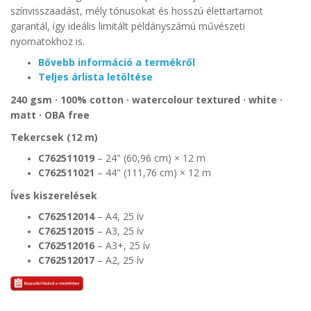
színvisszaadást, mély tónusokat és hosszú élettartamot
garantál, így ideális limitált példányszámú művészeti
nyomatokhoz is.
Bővebb információ a termékről
Teljes árlista letöltése
240 gsm · 100% cotton · watercolour textured · white ·
matt · OBA free
Tekercsek (12 m)
C762511019
– 24" (60,96 cm) × 12 m
C762511021
– 44" (111,76 cm) × 12 m
Íves kiszerelések
C762512014
– A4, 25 ív
C762512015
– A3, 25 ív
C762512016
– A3+, 25 ív
C762512017
– A2, 25 ív