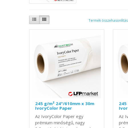
Termék összehasonlítás 
245 g/m² 24"/610mm x 30m
245
IvoryColor Paper
Ivor
Az IvoryColor Paper egy
Az I
prémium minőségű, nagy
prém