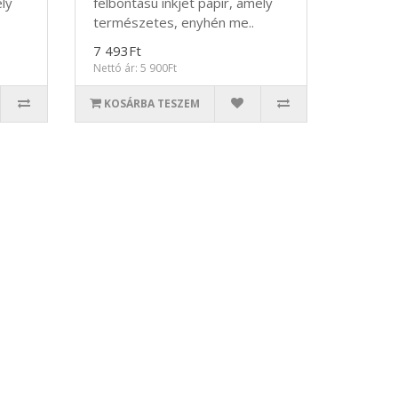
ely
felbontású inkjet papír, amely
természetes, enyhén me..
7 493Ft
Nettó ár: 5 900Ft
KOSÁRBA TESZEM