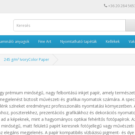
+36 20 284 565
Lamináló anyagok
Fine Art
Nyomtatható tapéták
Kellékek
Va
245 g/m² IvoryColor Paper
gy prémium minőségű, nagy felbontású inkjet papír, amely természet
megjelenést biztosít művészeti és grafikai nyomatok számára. A speciá
lénk színeket eredményez professzionális nyomtatási környezetben. A
hoz, poszterekhez, prezentációs grafikákhoz és dekorációs nyomato
t ad a képeknek, mint a hagyományos optikai fehérítős fotópapírok. A
 minőségű, matt felületű papírt keresnek fotójellegű vagy művésze
 elegáns megjelenés. A papír kompatibilis vízbázisú pigment- és dye 