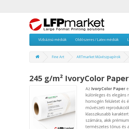
Vízbázisú médiák
Oldószeres / Latex médiák
Fine Art
ARTmarket Művészpapírok
245 g/m² IvoryColor Paper
Az
IvoryColor Paper
e
különleges és elegáns 
homogén felületet és é
művészeti reprodukciók
klasszikusabb karakter
számára, akik prémium
természetes tónus és az