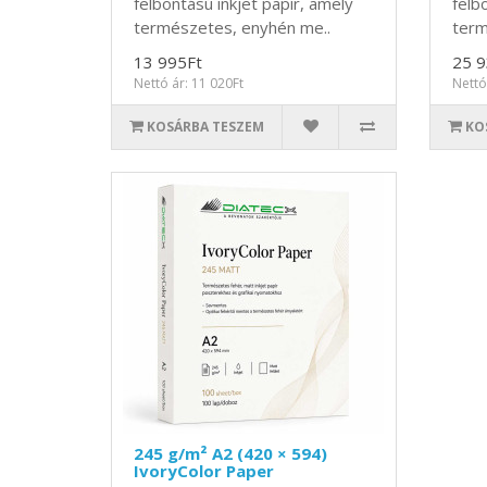
felbontású inkjet papír, amely
felb
természetes, enyhén me..
term
13 995Ft
25 9
Nettó ár: 11 020Ft
Nettó
KOSÁRBA TESZEM
KO
245 g/m² A2 (420 × 594)
IvoryColor Paper