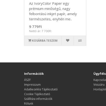
Az IvoryColor Paper egy
prémium minőségű, nagy
felbontású inkjet papír, amely
természetes, enyhén me..
9 779Ft
Nettó ár: 7 700Ft
KOSÁRBA TESZEM
Információk
Ügyféls
ÁSZF
Kapcsola
Impresszum
Visszáru
Adatkezelési Tájékoztató
Honlapté
Cookie Tájékoztató
Szállítási információk
Rólunk