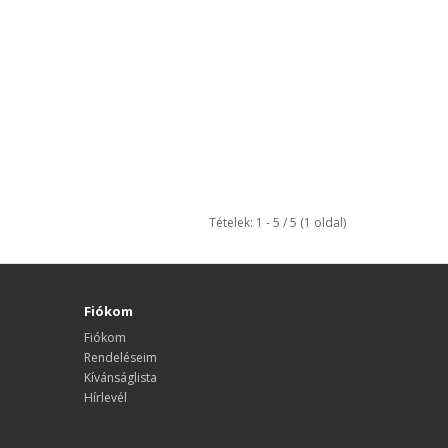
Tételek: 1 - 5 / 5 (1 oldal)
Fiókom
Fiókom
Rendeléseim
Kívánságlista
Hírlevél