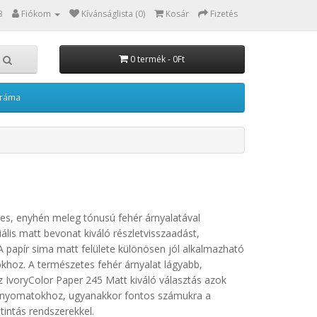
3
Fiókom
Kívánságlista (0)
Kosár
Fizetés
0 termék - 0Ft
kráma
es, enyhén meleg tónusú fehér árnyalatával
lis matt bevonat kiváló részletvisszaadást,
 papír sima matt felülete különösen jól alkalmazható
khoz. A természetes fehér árnyalat lágyabb,
z IvoryColor Paper 245 Matt kiváló választás azok
ti nyomatokhoz, ugyanakkor fontos számukra a
tintás rendszerekkel.