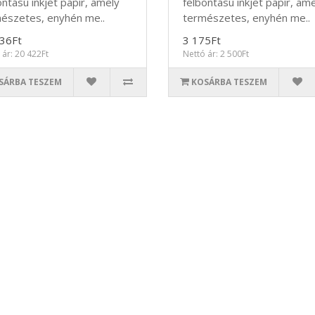
ontású inkjet papír, amely
felbontású inkjet papír, am
észetes, enyhén me..
természetes, enyhén me..
36Ft
3 175Ft
 ár: 20 422Ft
Nettó ár: 2 500Ft
SÁRBA TESZEM
KOSÁRBA TESZEM