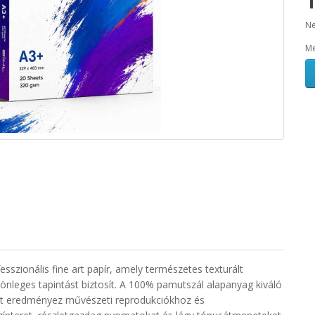
1
Ne
Me
sszionális fine art papír, amely természetes texturált
lönleges tapintást biztosít. A 100% pamutszál alapanyag kiváló
ést eredményez művészeti reprodukciókhoz és