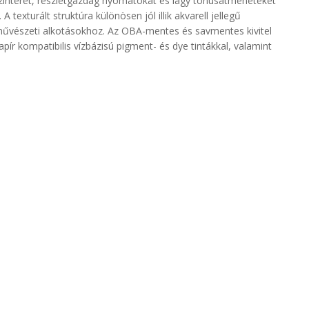
zínteret, részletgazdag nyomatokat és lágy tónusátmeneteket
texturált struktúra különösen jól illik akvarell jellegű
s művészeti alkotásokhoz. Az OBA-mentes és savmentes kivitel
pír kompatibilis vízbázisú pigment- és dye tintákkal, valamint