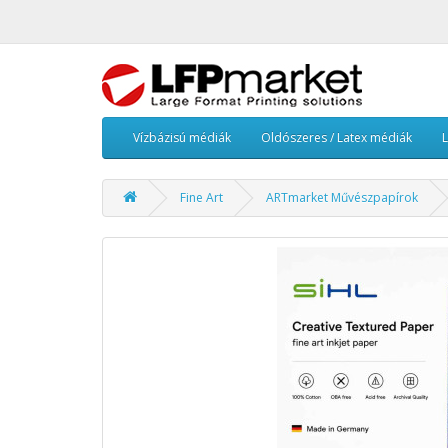
Vízbázisú médiák
Oldószeres / Latex médiák
Fine Art
ARTmarket Művészpapírok