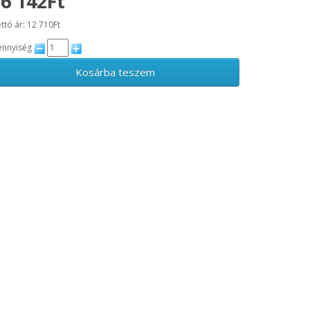
6 142Ft
ttó ár: 12 710Ft
nnyiség
Kosárba teszem