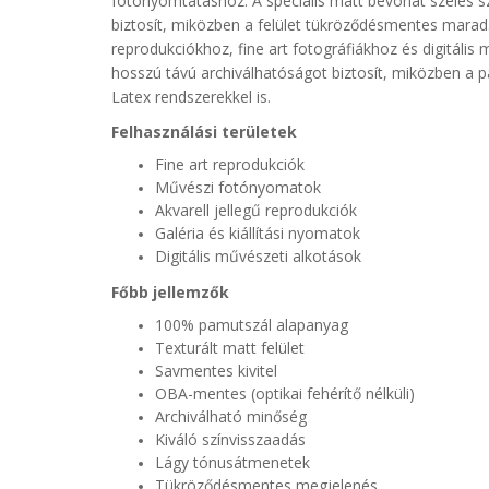
fotónyomtatáshoz. A speciális matt bevonat széles s
biztosít, miközben a felület tükröződésmentes marad. A 
reprodukciókhoz, fine art fotográfiákhoz és digitáli
hosszú távú archiválhatóságot biztosít, miközben a pa
Latex rendszerekkel is.
Felhasználási területek
Fine art reprodukciók
Művészi fotónyomatok
Akvarell jellegű reprodukciók
Galéria és kiállítási nyomatok
Digitális művészeti alkotások
Főbb jellemzők
100% pamutszál alapanyag
Texturált matt felület
Savmentes kivitel
OBA-mentes (optikai fehérítő nélküli)
Archiválható minőség
Kiváló színvisszaadás
Lágy tónusátmenetek
Tükröződésmentes megjelenés