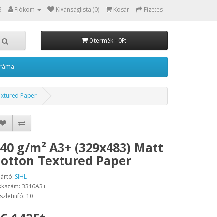
3
Fiókom
Kívánságlista (0)
Kosár
Fizetés
0 termék - 0Ft
kráma
extured Paper
40 g/m² A3+ (329x483) Matt
otton Textured Paper
ártó:
SIHL
kkszám: 3316A3+
szletinfó: 10