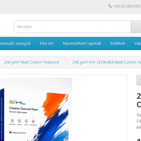
+36 20 284 565
Lamináló anyagok
Fine Art
Nyomtatható tapéták
Kellékek
Va
240 g/m² Matt Cotton Textured
240 g/m² A3+ (329x483) Matt Cotton T
2
C
Gy
Ci
Ké