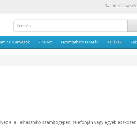
+36 20 284 565
Lamináló anyagok
Fine Art
Nyomtatható tapéták
Kellékek
Va
 helyez el a Felhasználó számítógépén, telefonján vagy egyéb eszköz