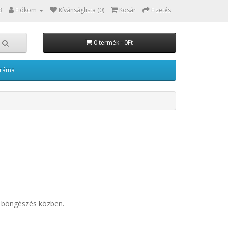
3
Fiókom
Kívánságlista (0)
Kosár
Fizetés
0 termék - 0Ft
kráma
én böngészés közben.