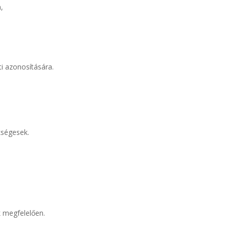
,
i azonosítására.
kségesek.
 megfelelően.