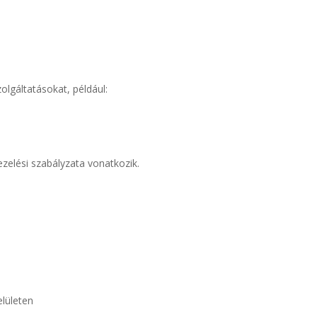
zolgáltatásokat, például:
ezelési szabályzata vonatkozik.
elületen