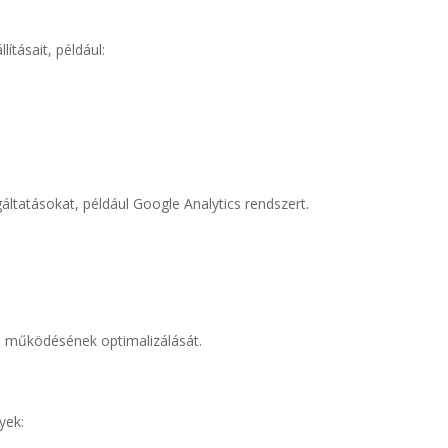
ításait, például:
gáltatásokat, például Google Analytics rendszert.
 és működésének optimalizálását.
yek: