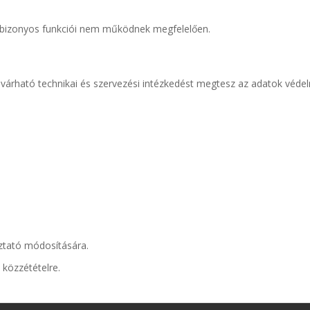
al bizonyos funkciói nem működnek megfelelően.
elvárható technikai és szervezési intézkedést megtesz az adatok véd
oztató módosítására.
 közzétételre.