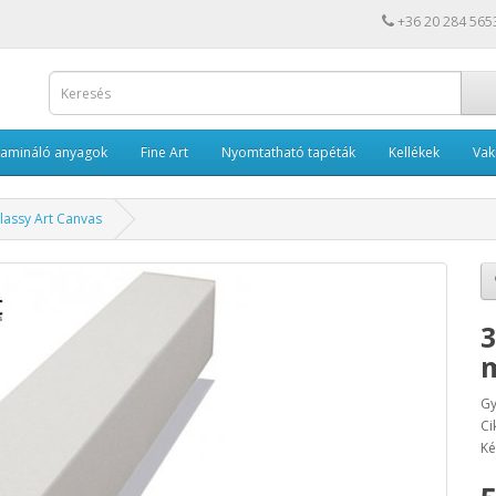
+36 20 284 565
Lamináló anyagok
Fine Art
Nyomtatható tapéták
Kellékek
Va
lassy Art Canvas
3
m
Gy
Ci
Ké