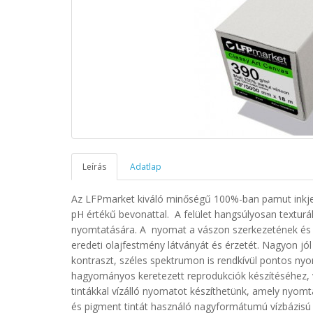
Leírás
Adatlap
Az LFPmarket kiváló minőségű 100%-ban pamut inkjet
pH értékű bevonattal. A felület hangsúlyosan texturá
nyomtatására. A nyomat a vászon szerkezetének és 
eredeti olajfestmény látványát és érzetét. Nagyon jó
kontraszt, széles spektrumon is rendkívül pontos nyo
hagyományos keretezett reprodukciók készítéséhez, 
tintákkal vízálló nyomatot készíthetünk, amely nyomt
és pigment tintát használó nagyformátumú vízbázisú 