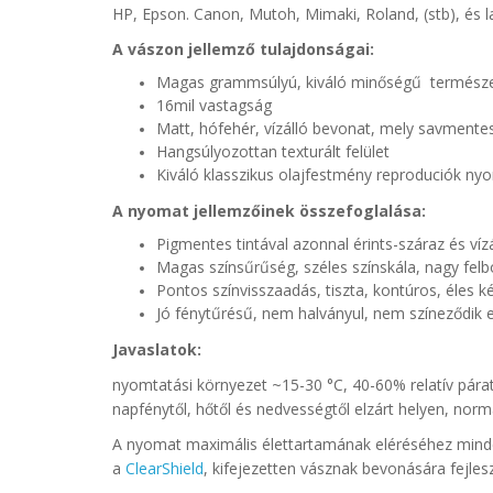
HP, Epson. Canon, Mutoh, Mimaki, Roland, (stb), és 
A vászon jellemző tulajdonságai:
Magas grammsúlyú, kiváló minőségű természe
16mil vastagság
Matt, hófehér, vízálló bevonat, mely savment
Hangsúlyozottan texturált felület
Kiváló klasszikus olajfestmény reproduciók ny
A nyomat jellemzőinek összefoglalása:
Pigmentes tintával azonnal érints-száraz és vízá
Magas színsűrűség, széles színskála, nagy fel
Pontos színvisszaadás, tiszta, kontúros, éles k
Jó fénytűrésű, nem halványul, nem színeződik e
Javaslatok:
nyomtatási környezet ~15-30 °C, 40-60% relatív párat
napfénytől, hőtől és nedvességtől elzárt helyen, norm
A nyomat maximális élettartamának eléréséhez minde
a
ClearShield
, kifejezetten vásznak bevonására fejles