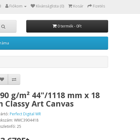
3
Fiókom
Kívánságlista (0)
Kosár
Fizetés
0 termék - 0Ft
kráma
90 g/m² 44"/1118 mm x 18
 Classy Art Canvas
ártó:
Perfect Digital WR
kkszám: WMC3904418
szletinfó: 25