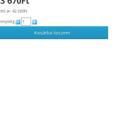
3 670Ft
ttó ár: 42 260Ft
nnyiség
Kosárba teszem