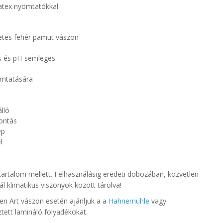
latex nyomtatókkal.
tes fehér pamut vászon
es és pH-semleges
omtatására
lló
bontás
ép
l
artalom mellett. Felhasználásig eredeti dobozában, közvetlen
ál klimatikus viszonyok között tárolva!
n Art vászon esetén ajánljuk a a
Hahnemühle
vagy
ztett lamináló folyadékokat.