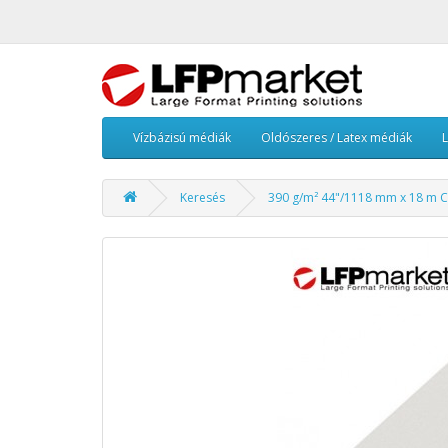
Vízbázisú médiák
Oldószeres / Latex médiák
Keresés
390 g/m² 44"/1118 mm x 18 m C