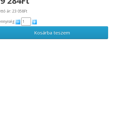
9 284Ft
ttó ár: 23 058Ft
nnyiség
Kosárba teszem