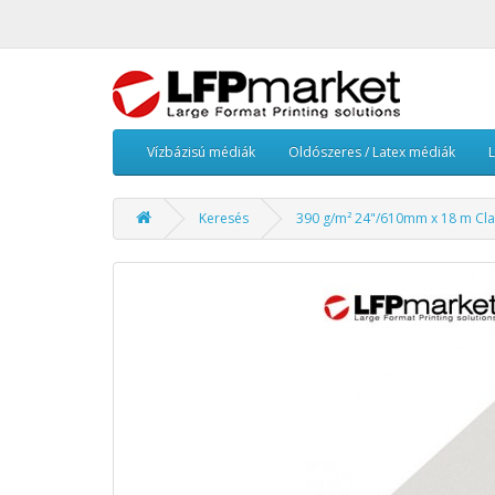
Vízbázisú médiák
Oldószeres / Latex médiák
Keresés
390 g/m² 24"/610mm x 18 m Cla