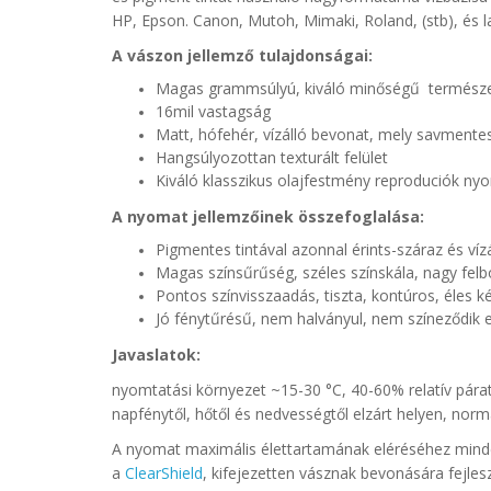
HP, Epson. Canon, Mutoh, Mimaki, Roland, (stb),
és 
A vászon jellemző tulajdonságai:
Magas grammsúlyú, kiváló minőségű természe
16mil vastagság
Matt, hófehér, vízálló bevonat, mely savment
Hangsúlyozottan texturált felület
Kiváló klasszikus olajfestmény reproduciók ny
A nyomat jellemzőinek összefoglalása:
Pigmentes tintával azonnal érints-száraz és vízá
Magas színsűrűség, széles színskála, nagy fel
Pontos színvisszaadás, tiszta, kontúros, éles k
Jó fénytűrésű, nem halványul, nem színeződik e
Javaslatok:
nyomtatási környezet ~15-30 °C, 40-60% relatív párat
napfénytől, hőtől és nedvességtől elzárt helyen, norm
A nyomat maximális élettartamának eléréséhez minde
a
ClearShield
,
kifejezetten vásznak bevonására fejlesz