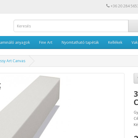
+36 20 284 565
Lamináló anyagok
Fine Art
Nyomtatható tapéták
Kellékek
Va
ssy Art Canvas
3
C
Gy
Ci
Ké