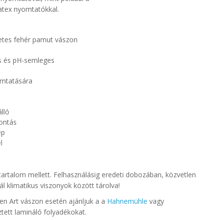
latex nyomtatókkal
.
tes fehér pamut vászon
es és pH-semleges
omtatására
lló
bontás
ép
l
artalom mellett. Felhasználásig eredeti dobozában, közvetlen
ál klimatikus viszonyok között tárolva!
n Art vászon esetén ajánljuk a
a
Hahnemühle
vagy
tett lamináló folyadékokat.