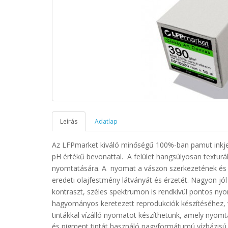
Leírás
Adatlap
Az LFPmarket kiváló minőségű 100%-ban pamut inkj
pH értékű
bevonattal. A felület hangsúlyosan texturál
nyomtatására
. A nyomat a vászon szerkezetének és
eredeti olajfestmény látványát és érzetét.
Nagyon jól
kontraszt, széles spektrumon is rendkívül pontos nyo
hagyományos keretezett reprodukciók készítéséhez, 
tintákkal vízálló nyomatot készíthetünk, amely nyomt
és pigment tintát használó nagyformátumú vízbázisú