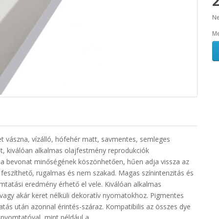
2
Ne
Me
et vászna
, vízálló, hófehér
matt, savmentes, semleges
t,
kiválóan alkalmas olajfestmény reprodukciók
 a bevonat minőségének köszönhetően, hűen adja vissza az
 feszíthető, rugalmas és nem szakad.
Magas színintenzitás és
mtatási eredmény érhető el vele. Kiválóan alkalmas
vagy akár keret nélküli dekoratív nyomatokhoz.
Pigmentes
atás után azonnal érintés-száraz. Kompatibilis az összes
dye
 nyomtatóval
, mint például a