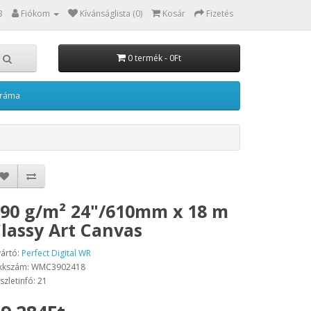
3
Fiókom
Kívánságlista (0)
Kosár
Fizetés
0 termék - 0Ft
kráma
90 g/m² 24"/610mm x 18 m
lassy Art Canvas
ártó:
Perfect Digital WR
kkszám: WMC3902418
szletinfó: 21