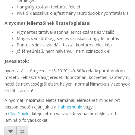
semleges
Hangsúlyozottan texturált felület
Kiváló klasszikus olajfestmény reproduciók nyomtatására
A nyomat jellemzőinek összefoglalása:
Pigmentes tintával azonnal érints-száraz és vízálló
Magas színsűrűség, széles színskála, nagy felbontás
Pontos színvisszaadás, tiszta, kontúros, éles kép
Jó fénytűrésű, nem halványul, nem színeződik el
Javaslatok:
nyomtatási környezet ~15-30 °C, 40-60% relatív páratartalom
mellett. Felhasználásig eredeti dobozában, közvetlen napfénytől,
hőtől és nedvességtől elzárt helyen, normál klimatikus viszonyok
között tárolva!
A nyomat maximális élettartamának eléréséhez minden Art
vászon esetén ajánljuk a
a
Hahnemühle
vagy
a
ClearShield
,
kifejezetten vásznak bevonására fejlesztett
lamináló folyadékokat.