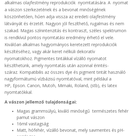
alkalmas olajfestmény reprodukciók nyomtatására
. A nyomat
a vászon szerkezetének és a bevonat minőségének
köszönhetően, hűen adja vissza az eredeti olajfestmény
látványát és érzetét.
Nagyon jól feszíthető, rugalmas és nem
szakad.
Magas színintenzitás és kontraszt, széles spektrumon
is rendkívül pontos nyomtatási eredmény érhető el vele.
Kiválóan alkalmas hagyományos keretezett reprodukciók
készítéséhez, vagy akár keret nélküli dekoratív
nyomatokhoz.
Pigmentes tintákkal vízálló nyomatot
készíthetünk, amely nyomtatás után azonnal érintés-
száraz. Kompatibilis az összes
dye és pigment tintát használó
nagyformátumú vízbázisú nyomtatóval
, mint például a
HP, Epson. Canon, Mutoh, Mimaki, Roland, (stb),
és latex
nyomtatókkal
.
A vászon jellemző tulajdonságai:
Magas grammsúlyú, kiváló minőségű természetes fehér
pamut vászon
16mil vastagság
Matt, hófehér, vízálló bevonat, mely savmentes és pH-