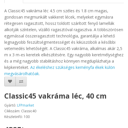
A Classic45 vakráma léc 4.5 cm széles és 1.8 cm magas,
gondosan megmunkált vakkeret lécek, melyeket egymásra
rétegesen ragasztott, hossz toldott szárított fenyő lamellák
alkotják színtelen, vízálló ragasztóval ragasztva. A többszörösen
egymással összeragasztott technológia, garantálja a lehető
legnagyobb feszültségmentességet és kiküszöböli a későbbi
vetemedés lehetőségét. A Classic45 vakráma, alkalmas akár 2,5
m x 3 m-es keretek elkészítésére. Egy nagyobb keretmélységhez
és a még nagyobb stabilitáshoz könnyen megduplázhatja a
képkereteket.
Az ékeléshez szükséges keményfa ékek külön
megvásárolhatóak.
Classic45 vakráma léc, 40 cm
Gyártó:
LFPmarket
Cikkszám: Classic40
Készletinfó: 100