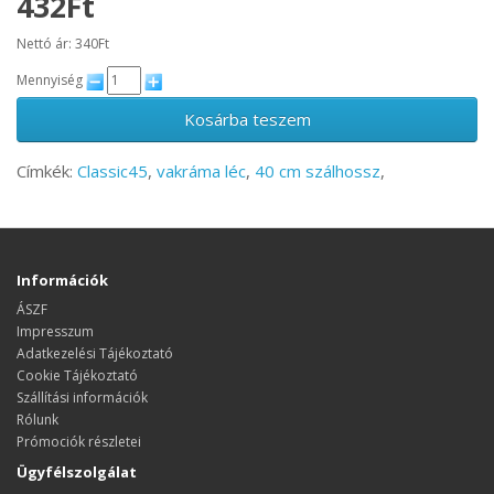
432Ft
Nettó ár: 340Ft
Mennyiség
Kosárba teszem
Címkék:
Classic45
,
vakráma léc
,
40 cm szálhossz
,
Információk
ÁSZF
Impresszum
Adatkezelési Tájékoztató
Cookie Tájékoztató
Szállítási információk
Rólunk
Prómociók részletei
Ügyfélszolgálat