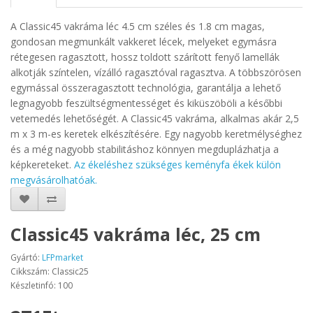
A Classic45 vakráma léc 4.5 cm széles és 1.8 cm magas,
gondosan megmunkált vakkeret lécek, melyeket egymásra
rétegesen ragasztott, hossz toldott szárított fenyő lamellák
alkotják színtelen, vízálló ragasztóval ragasztva. A többszörösen
egymással összeragasztott technológia, garantálja a lehető
legnagyobb feszültségmentességet és kiküszöböli a későbbi
vetemedés lehetőségét. A Classic45 vakráma, alkalmas akár 2,5
m x 3 m-es keretek elkészítésére. Egy nagyobb keretmélységhez
és a még nagyobb stabilitáshoz könnyen megduplázhatja a
képkereteket.
Az ékeléshez szükséges keményfa ékek külön
megvásárolhatóak.
Classic45 vakráma léc, 25 cm
Gyártó:
LFPmarket
Cikkszám: Classic25
Készletinfó: 100