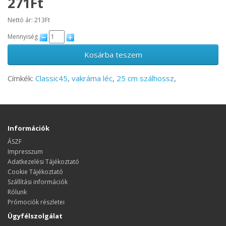
271Ft
Nettó ár: 213Ft
Mennyiség
Kosárba teszem
Címkék:
Classic45
,
vakráma léc
,
25 cm szálhossz
,
Információk
ÁSZF
Impresszum
Adatkezelési Tájékoztató
Cookie Tájékoztató
Szállítási információk
Rólunk
Prómociók részletei
Ügyfélszolgálat