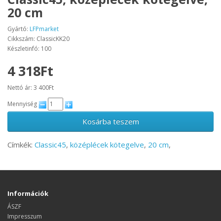
20 cm
Gyártó:
LFPmarket
Cikkszám: ClassicKK20
Készletinfó: 100
4 318Ft
Nettó ár: 3 400Ft
Mennyiség
Kosárba teszem
Címkék:
Classic45
,
középlécek kötegelve
,
20 cm
,
Információk
ÁSZF
Impresszum