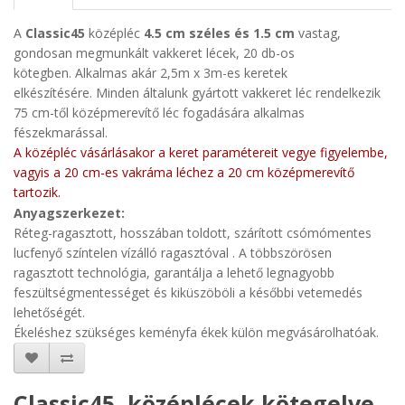
A
Classic45
középléc
4.5 cm széles és 1.5 cm
vastag,
gondosan megmunkált vakkeret lécek, 20 db-os
kötegben. A
lkalmas akár 2,5m x 3m-es keretek
elkészítésére. Minden általunk gyártott vakkeret léc rendelkezik
75 cm-től középmerevítő léc fogadására alkalmas
fészekmarással.
A középléc vásárlásakor a keret paramétereit vegye figyelembe,
vagyis a 20 cm-es vakráma léchez a 20 cm középmerevítő
tartozik.
Anyagszerkezet
:
Réteg-
ragasztott, hosszában toldott, szárított csómómentes
lucfenyő
színtelen vízálló ragasztóval . A t
öbbszörösen
ragasztott technológia, garantálja a lehető legnagyobb
feszültségmentességet és kiküszöböli a későbbi vetemedés
lehetőségét.
Ékeléshez szükséges keményfa ékek külön megvásárolhatóak.
Classic45, középlécek kötegelve,