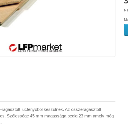
Ne
Me
g-ragasztott lucfenyőből készülnek. Az összeragasztott
tes. Szélessége 45 mm magassága pedig 23 mm amely még
t.