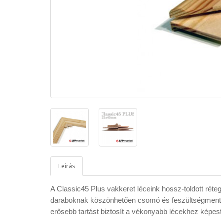
Leírás
A Classic45 Plus vakkeret léceink hossz-toldott réte
daraboknak köszönhetően csomó és feszültségmen
erősebb tartást biztosít a vékonyabb lécekhez képes