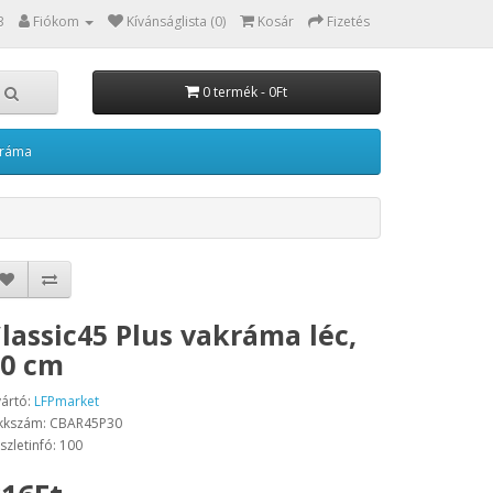
3
Fiókom
Kívánságlista (0)
Kosár
Fizetés
0 termék - 0Ft
kráma
lassic45 Plus vakráma léc,
30 cm
ártó:
LFPmarket
kkszám: CBAR45P30
szletinfó: 100