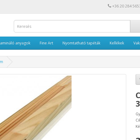
+36 20 284 565
Lamináló anyagok
Fine Art
Nyomtatható tapéták
Kellékek
Va
cm
C
Gy
Ci
Ké