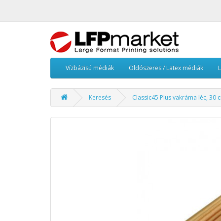
Vízbázisú médiák
Oldószeres / Latex médiák
Keresés
Classic45 Plus vakráma léc, 30 