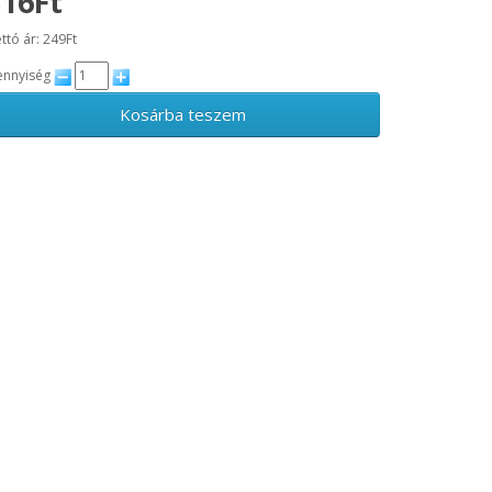
316Ft
ttó ár: 249Ft
nnyiség
Kosárba teszem