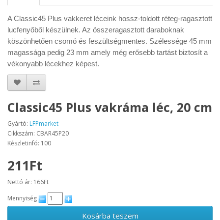
A Classic45 Plus vakkeret léceink hossz-toldott réteg-ragasztott
lucfenyőből készülnek. Az összeragasztott daraboknak
köszönhetően csomó és feszültségmentes. Szélessége 45 mm
magassága pedig 23 mm amely még erősebb tartást biztosít a
vékonyabb lécekhez képest.
Classic45 Plus vakráma léc, 20 cm
Gyártó:
LFPmarket
Cikkszám: CBAR45P20
Készletinfó: 100
211Ft
Nettó ár: 166Ft
Mennyiség
Kosárba teszem