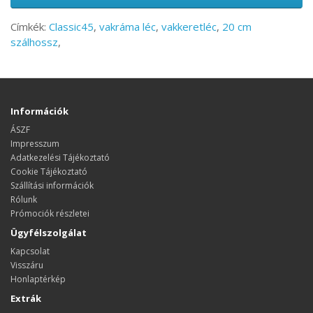
Címkék:
Classic45
,
vakráma léc
,
vakkeretléc
,
20 cm
szálhossz
,
Információk
ÁSZF
Impresszum
Adatkezelési Tájékoztató
Cookie Tájékoztató
Szállítási információk
Rólunk
Prómociók részletei
Ügyfélszolgálat
Kapcsolat
Visszáru
Honlaptérkép
Extrák