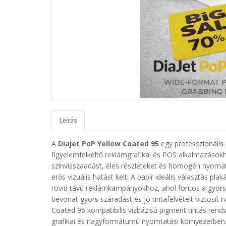
Leírás
A
Diajet PoP Yellow Coated 95
egy professzionális
figyelemfelkeltő reklámgrafikai és POS alkalmazásokhoz
színvisszaadást, éles részleteket és homogén nyoma
erős vizuális hatást kelt. A papír ideális választás p
rövid távú reklámkampányokhoz, ahol fontos a gyors f
bevonat gyors száradást és jó tintafelvételt biztosít
Coated 95 kompatibilis vízbázisú pigment tintás rend
grafikai és nagyformátumú nyomtatási környezetben