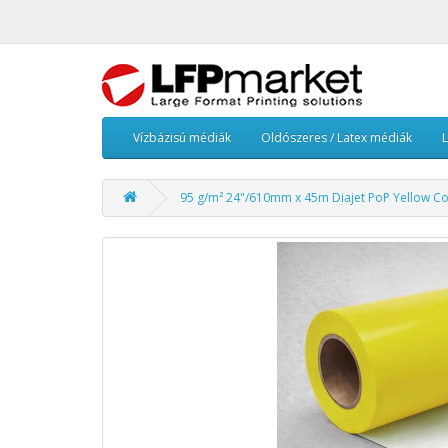
Vízbázisú médiák
Oldószeres / Latex médiák
95 g/m² 24"/610mm x 45m Diajet PoP Yellow C