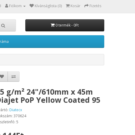
3
Fiókom
Kívánságlista (0)
Kosár
Fizetés
0 termék - 0Ft
kráma
5 g/m² 24"/610mm x 45m
iajet PoP Yellow Coated 95
ártó:
Diatecx
kkszám: 370624
szletinfó: 5