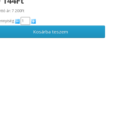
 144Ft
ttó ár: 7 200Ft
nnyiség
Kosárba teszem