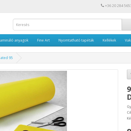
+36 20 284 565
Lamináló anyagok
Fine Art
Nyomtatható tapéták
Kellékek
Va
oated 95
9
D
Gy
Ci
Ké