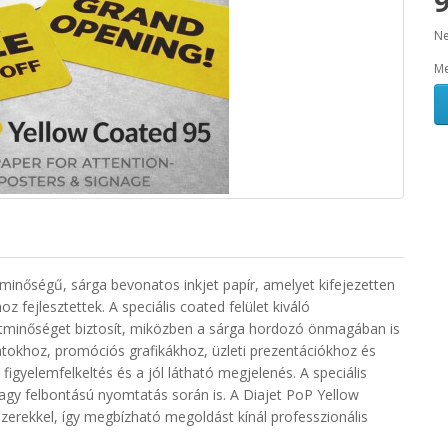
9
Ne
Me
 minőségű, sárga bevonatos inkjet papír, amelyet kifejezetten
 fejlesztettek. A speciális coated felület kiváló
tminőséget biztosít, miközben a sárga hordozó önmagában is
lakátokhoz, promóciós grafikákhoz, üzleti prezentációkhoz és
igyelemfelkeltés és a jól látható megjelenés. A speciális
 nagy felbontású nyomtatás során is. A Diajet PoP Yellow
szerekkel, így megbízható megoldást kínál professzionális
.