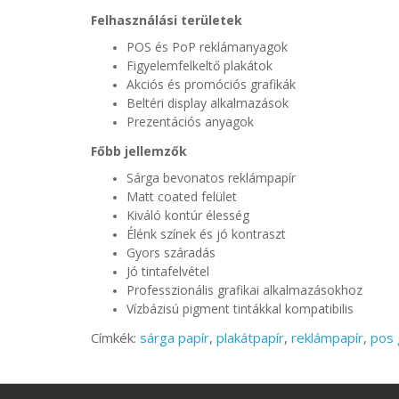
Felhasználási területek
POS és PoP reklámanyagok
Figyelemfelkeltő plakátok
Akciós és promóciós grafikák
Beltéri display alkalmazások
Prezentációs anyagok
Főbb jellemzők
Sárga bevonatos reklámpapír
Matt coated felület
Kiváló kontúr élesség
Élénk színek és jó kontraszt
Gyors száradás
Jó tintafelvétel
Professzionális grafikai alkalmazásokhoz
Vízbázisú pigment tintákkal kompatibilis
Címkék:
sárga papír
,
plakátpapír
,
reklámpapír
,
pos 