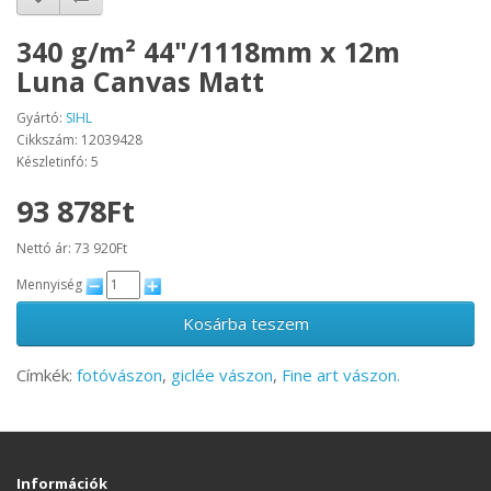
340 g/m² 44"/1118mm x 12m
Luna Canvas Matt
Gyártó:
SIHL
Cikkszám: 12039428
Készletinfó: 5
93 878Ft
Nettó ár: 73 920Ft
Mennyiség
Kosárba teszem
Címkék:
fotóvászon
,
giclée vászon
,
Fine art vászon.
Információk