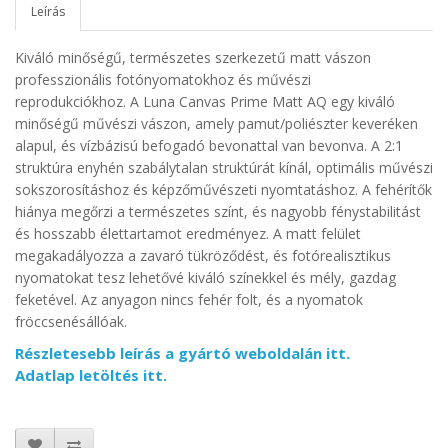
Leírás
Kiváló minőségű, természetes szerkezetű matt vászon
professzionális fotónyomatokhoz és művészi
reprodukciókhoz.
A Luna Canvas Prime Matt AQ egy kiváló
minőségű művészi vászon, amely pamut/poliészter keveréken
alapul, és vízbázisú befogadó bevonattal van bevonva. A 2:1
struktúra enyhén szabálytalan struktúrát kínál, optimális művészi
sokszorosításhoz és képzőművészeti nyomtatáshoz. A fehérítők
hiánya megőrzi a természetes színt, és nagyobb fénystabilitást
és hosszabb élettartamot eredményez. A matt felület
megakadályozza a zavaró tükröződést, és fotórealisztikus
nyomatokat tesz lehetővé kiváló színekkel és mély, gazdag
feketével. Az anyagon nincs fehér folt, és a nyomatok
fröccsenésállóak.
Részletesebb leírás a gyártó weboldalán itt.
Adatlap letöltés itt.