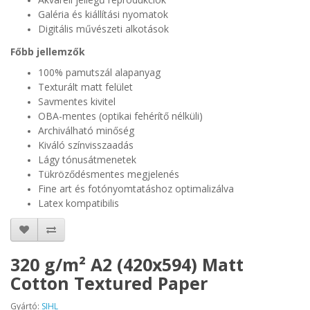
Galéria és kiállítási nyomatok
Digitális művészeti alkotások
Főbb jellemzők
100% pamutszál alapanyag
Texturált matt felület
Savmentes kivitel
OBA-mentes (optikai fehérítő nélküli)
Archiválható minőség
Kiváló színvisszaadás
Lágy tónusátmenetek
Tükröződésmentes megjelenés
Fine art és fotónyomtatáshoz optimalizálva
Latex kompatibilis
320 g/m² A2 (420x594) Matt
Cotton Textured Paper
Gyártó:
SIHL