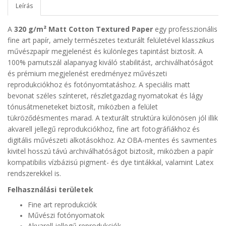
Leírás
A
320 g/m² Matt Cotton Textured Paper
egy professzionális
fine art papír, amely természetes texturált felületével klasszikus
művészpapír megjelenést és különleges tapintást biztosít. A
100% pamutszál alapanyag kiváló stabilitást, archiválhatóságot
és prémium megjelenést eredményez művészeti
reprodukciókhoz és fotónyomtatáshoz. A speciális matt
bevonat széles színteret, részletgazdag nyomatokat és lágy
tónusátmeneteket biztosít, miközben a felület
tükröződésmentes marad. A texturált struktúra különösen jól illik
akvarell jellegű reprodukciókhoz, fine art fotográfiákhoz és
digitális művészeti alkotásokhoz. Az OBA-mentes és savmentes
kivitel hosszú távú archiválhatóságot biztosít, miközben a papír
kompatibilis vízbázisú pigment- és dye tintákkal, valamint Latex
rendszerekkel is.
Felhasználási területek
Fine art reprodukciók
Művészi fotónyomatok
Akvarell jellegű reprodukciók