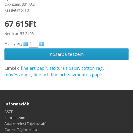
Cikkszám: 3317A2
Készletinfó: 10
67 615Ft
Nettó ár: 53 240Ft
Mennyiség
Kosárba teszem
Címkék:
fine art papír
,
texturált papír
,
cotton rag
,
művészpapír
,
fine art
,
fine art
,
savmentes papír
Információk
ÁSZF
Impresszum
Adatkezelési Tájékoztató
Cookie Tájékoztató