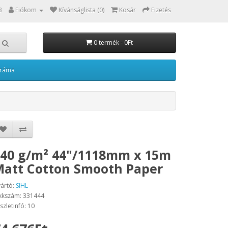
3
Fiókom
Kívánságlista (0)
Kosár
Fizetés
0 termék - 0Ft
kráma
40 g/m² 44"/1118mm x 15m
att Cotton Smooth Paper
ártó:
SIHL
kkszám: 331444
szletinfó: 10