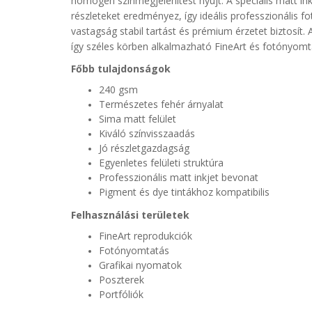
homogén színmegjelenítést nyújt.
A speciális matt in
részleteket eredményez, így ideális professzionális f
vastagság stabil tartást és prémium érzetet biztosít.
így széles körben alkalmazható FineArt és fotónyomta
Főbb tulajdonságok
240 gsm
Természetes fehér árnyalat
Sima matt felület
Kiváló színvisszaadás
Jó részletgazdagság
Egyenletes felületi struktúra
Professzionális matt inkjet bevonat
Pigment és dye tintákhoz kompatibilis
Felhasználási területek
FineArt reprodukciók
Fotónyomtatás
Grafikai nyomatok
Poszterek
Portfóliók