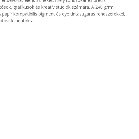
kjet bevonat élénk színeket, mély tónusokat és precíz
otósok, grafikusok és kreatív stúdiók számára. A 240 g/m²
A papír kompatibilis pigment és dye tintasugaras rendszerekkel,
tási feladatokra.