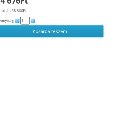
4 676Ft
ttó ár: 58 800Ft
nnyiség
Kosárba teszem