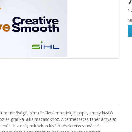
7
Ne
Me
um minőségű, sima felületű matt inkjet papír, amely kiváló
z és grafikai alkalmazásokhoz. A természetes fehér árnyalat
enést biztosít, miközben kiváló részletvisszaadást és