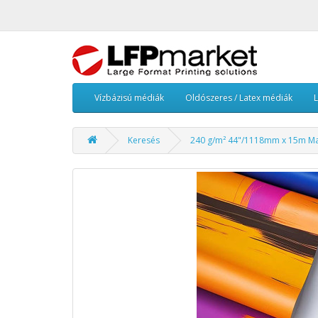
Vízbázisú médiák
Oldószeres / Latex médiák
Keresés
240 g/m² 44"/1118mm x 15m Ma