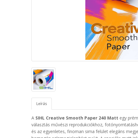
Leírás
A
SIHL Creative Smooth Paper 240 Matt
egy prémi
választás művészi reprodukciókhoz, fotónyomtatásho
és az egyenletes, finoman sima felület elegáns megjel