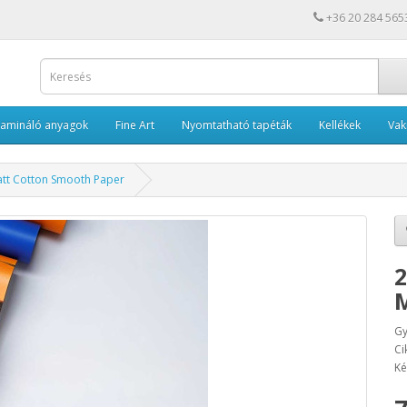
+36 20 284 565
Lamináló anyagok
Fine Art
Nyomtatható tapéták
Kellékek
Va
tt Cotton Smooth Paper
2
M
Gy
Ci
Ké