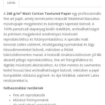
Leírás
A
240 g/m² Matt Cotton Textured Paper
egy professzionális
fine art papír, amely természetes texturált felületével klasszikus
művészpapír megjelenést és különleges tapintást biztosít. A
100% pamutszál alapanyag kiváló stabilitást, archiválhatóságot
és prémium megjelenést eredményez művészeti
reprodukciókhoz és fotónyomtatáshoz. A speciális matt
bevonat széles színteret, részletgazdag nyomatokat és lágy
tónusátmeneteket biztosít, miközben a felület
tükröződésmentes marad. A texturált struktúra különösen jól illik
akvarell jellegű reprodukciókhoz, fine art fotográfiákhoz és
digitális művészeti alkotásokhoz. Az OBA-mentes és savmentes
kivitel hosszú távú archiválhatóságot biztosít, miközben a papír
kompatibilis vízbázisú pigment- és dye tintákkal, valamint Latex
rendszerekkel is.
Felhasználási területek
Fine art reprodukciók
Művészi fotónyomatok
Akvarell jellegű reprodukciók