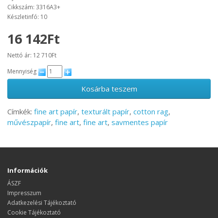
Cikkszám: 3316A3+
Készletinfó: 10
16 142Ft
Nettó ár: 12 710Ft
Mennyiség
Kosárba teszem
Címkék:
fine art papír
,
texturált papír
,
cotton rag
,
művészpapír
,
fine art
,
fine art
,
savmentes papír
Információk
ÁSZF
Impresszum
Adatkezelési Tájékoztató
Cookie Tájékoztató