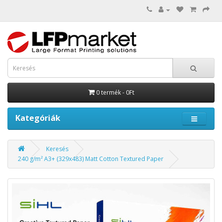
0 termék - 0Ft
Kategóriák
Keresés
240 g/m² A3+ (329x483) Matt Cotton Textured Paper