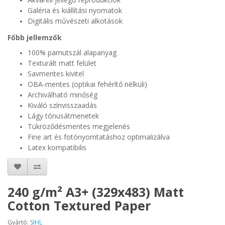
Galéria és kiállítási nyomatok
Digitális művészeti alkotások
Főbb jellemzők
100% pamutszál alapanyag
Texturált matt felület
Savmentes kivitel
OBA-mentes (optikai fehérítő nélküli)
Archiválható minőség
Kiváló színvisszaadás
Lágy tónusátmenetek
Tükröződésmentes megjelenés
Fine art és fotónyomtatáshoz optimalizálva
Latex kompatibilis
240 g/m² A3+ (329x483) Matt
Cotton Textured Paper
Gyártó:
SIHL