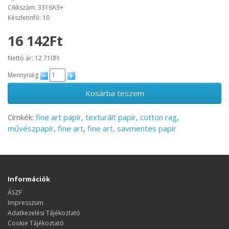
Cikkszám: 3316A3+
Készletinfó: 10
16 142Ft
Nettó ár: 12 710Ft
Mennyiség
Kosárba teszem
Címkék:
fine art papír
,
texturált papír
,
cotton rag
,
művészpapír
,
fine art
,
fine art
,
savmentes papír
Információk
ÁSZF
Impresszum
Adatkezelési Tájékoztató
Cookie Tájékoztató