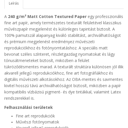
Leírás
A
240 g/m² Matt Cotton Textured Paper
egy professzionális
fine art papír, amely természetes texturált felületével klasszikus
művészpapír megjelenést és különleges tapintást biztosít. A
100% pamutszál alapanyag kiváló stabilitást, archiválhatóságot
és prémium megjelenést eredményez művészeti
reprodukciókhoz és fotónyomtatáshoz. A speciális matt
bevonat széles színteret, részletgazdag nyomatokat és lágy
tónusátmeneteket biztosít, miközben a felület
tükröződésmentes marad. A texturált struktúra különösen jól illik
akvarell jellegű reprodukciókhoz, fine art fotográfiákhoz és
digitális művészeti alkotásokhoz. Az OBA-mentes és savmentes
kivitel hosszú távú archiválhatóságot biztosít, miközben a papír
kompatibilis vízbázisú pigment- és dye tintákkal, valamint Latex
rendszerekkel is.
Felhasználási területek
Fine art reprodukciók
Művészi fotónyomatok
Akvarell jellegű reprodukciók