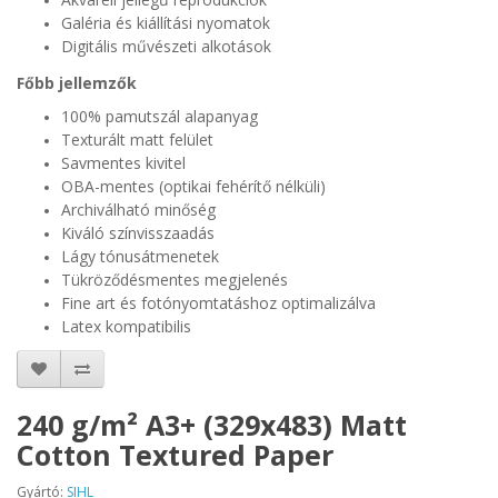
Galéria és kiállítási nyomatok
Digitális művészeti alkotások
Főbb jellemzők
100% pamutszál alapanyag
Texturált matt felület
Savmentes kivitel
OBA-mentes (optikai fehérítő nélküli)
Archiválható minőség
Kiváló színvisszaadás
Lágy tónusátmenetek
Tükröződésmentes megjelenés
Fine art és fotónyomtatáshoz optimalizálva
Latex kompatibilis
240 g/m² A3+ (329x483) Matt
Cotton Textured Paper
Gyártó:
SIHL