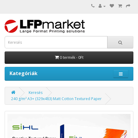
0 termék - 0Ft
Kategóriák
Keresés
240 g/m² A3+ (329x483) Matt Cotton Textured Paper