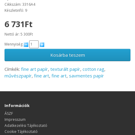
Cikkszám: 3316A4
Készletinfó: 9
6 731Ft
Nettó ár: 5 300Ft
Mennyiség
Kosárba teszem
Címkék:
fine art papír
,
texturált papír
,
cotton rag
,
művészpapír
,
fine art
,
fine art
,
savmentes papír
Információk
ÁSZF
Impresszum
Adatkezelési Tájékoztató
Cookie Tájékoztató