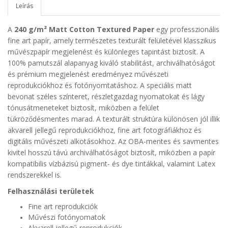
Leírás
A
240 g/m² Matt Cotton Textured Paper
egy professzionális
fine art papír, amely természetes texturált felületével klasszikus
művészpapír megjelenést és különleges tapintást biztosít. A
100% pamutszál alapanyag kiváló stabilitást, archiválhatóságot
és prémium megjelenést eredményez művészeti
reprodukciókhoz és fotónyomtatáshoz. A speciális matt
bevonat széles színteret, részletgazdag nyomatokat és lágy
tónusátmeneteket biztosít, miközben a felület
tükröződésmentes marad. A texturált struktúra különösen jól illik
akvarell jellegű reprodukciókhoz, fine art fotográfiákhoz és
digitális művészeti alkotásokhoz. Az OBA-mentes és savmentes
kivitel hosszú távú archiválhatóságot biztosít, miközben a papír
kompatibilis vízbázisú pigment- és dye tintákkal, valamint Latex
rendszerekkel is.
Felhasználási területek
Fine art reprodukciók
Művészi fotónyomatok
Akvarell jellegű reprodukciók