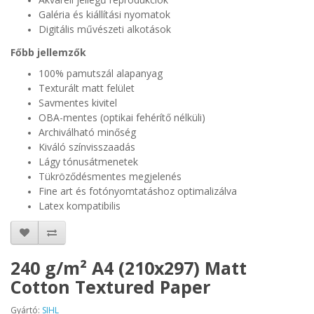
Galéria és kiállítási nyomatok
Digitális művészeti alkotások
Főbb jellemzők
100% pamutszál alapanyag
Texturált matt felület
Savmentes kivitel
OBA-mentes (optikai fehérítő nélküli)
Archiválható minőség
Kiváló színvisszaadás
Lágy tónusátmenetek
Tükröződésmentes megjelenés
Fine art és fotónyomtatáshoz optimalizálva
Latex kompatibilis
240 g/m² A4 (210x297) Matt
Cotton Textured Paper
Gyártó:
SIHL