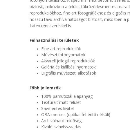
fotónyomtatáshoz. A speciális matt bevonat széles s
biztosít, miközben a felület tükröződésmentes marad. A 
reprodukciókhoz, fine art fotográfiákhoz és digitáli
hosszú távú archiválhatóságot biztosít, miközben a pa
Latex rendszerekkel is.
Felhasználási területek
Fine art reprodukciók
Művészi fotónyomatok
Akvarell jellegű reprodukciók
Galéria és kiállítási nyomatok
Digitális művészeti alkotások
Főbb jellemzők
100% pamutszál alapanyag
Texturált matt felület
Savmentes kivitel
OBA-mentes (optikai fehérítő nélküli)
Archiválható minőség
Kiváló színvisszaadás