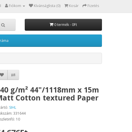
3
Fiókom
Kívánságlista (0)
Kosár
Fizetés
0 termék - 0Ft
kráma
40 g/m² 44"/1118mm x 15m
att Cotton textured Paper
ártó:
SIHL
kkszám: 331644
szletinfó: 10