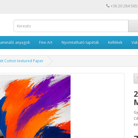
+36 20 284 565
Lamináló anyagok
Fine Art
Nyomtatható tapéták
Kellékek
Va
t Cotton textured Paper
2
M
Gy
Ci
Ké