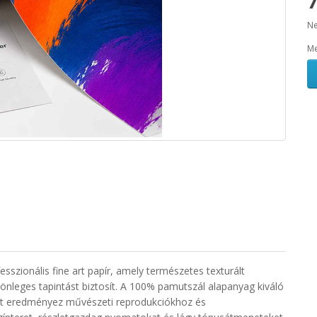
7
Ne
Me
sszionális fine art papír, amely természetes texturált
lönleges tapintást biztosít. A 100% pamutszál alapanyag kiváló
ést eredményez művészeti reprodukciókhoz és