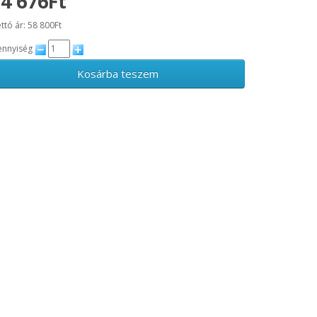
4 676Ft
ttó ár: 58 800Ft
nnyiség
Kosárba teszem