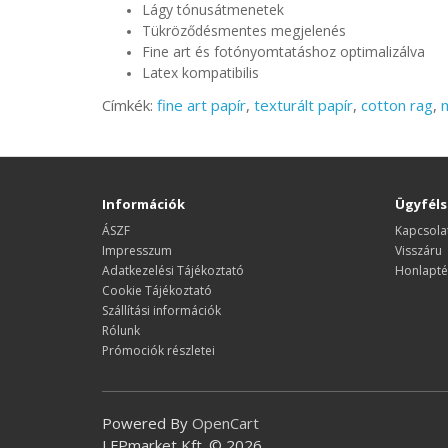
Lágy tónusátmenetek
Tükröződésmentes megjelenés
Fine art és fotónyomtatáshoz optimalizálva
Latex kompatibilis
Címkék:
fine art papír
,
texturált papír
,
cotton rag
,
Információk
Ügyféls
ÁSZF
Kapcsola
Impresszum
Visszáru
Adatkezelési Tájékoztató
Honlapté
Cookie Tájékoztató
Szállítási információk
Rólunk
Prómociók részletei
Powered By
OpenCart
LFPmarket Kft. © 2026