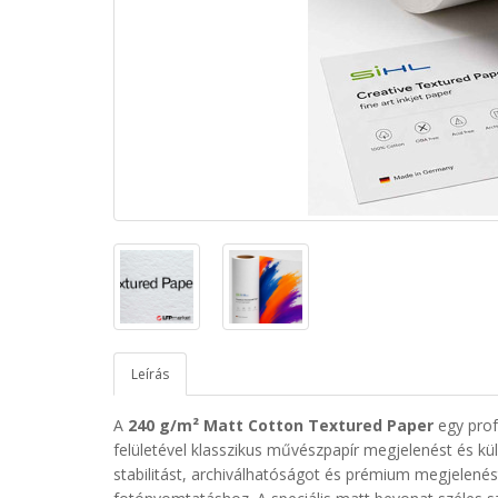
Leírás
A
240 g/m² Matt Cotton Textured Paper
egy profe
felületével klasszikus művészpapír megjelenést és kü
stabilitást, archiválhatóságot és prémium megjelen