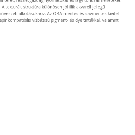
zínteret, részletgazdag nyomatokat és lágy tónusátmeneteket
texturált struktúra különösen jól illik akvarell jellegű
s művészeti alkotásokhoz. Az OBA-mentes és savmentes kivitel
pír kompatibilis vízbázisú pigment- és dye tintákkal, valamint