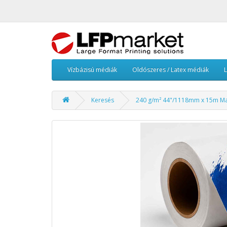
Vízbázisú médiák
Oldószeres / Latex médiák
Keresés
240 g/m² 44"/1118mm x 15m Mat