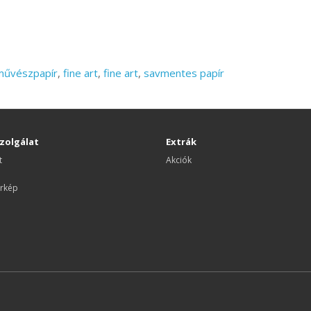
művészpapír
,
fine art
,
fine art
,
savmentes papír
zolgálat
Extrák
t
Akciók
rkép