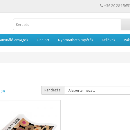
+36 20 284 565
Lamináló anyagok
Fine Art
Nyomtatható tapéták
Kellékek
Va
Rendezés:
(0)