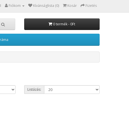
3
Fiókom
Kívánságlista (0)
Kosár
Fizetés
0 termék - 0Ft
kráma
Listázás: