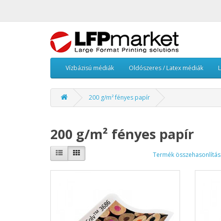
Vízbázisú médiák
Oldószeres / Latex médiák
200 g/m² fényes papír
200 g/m² fényes papír
Termék összehasonlítás 