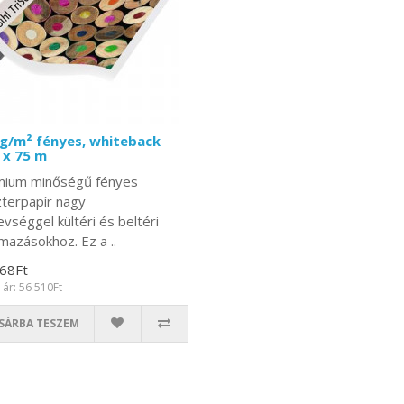
g/m² fényes, whiteback
 x 75 m
ium minőségű fényes
terpapír nagy
vséggel kültéri és beltéri
lmazásokhoz. Ez a ..
68Ft
 ár: 56 510Ft
SÁRBA TESZEM