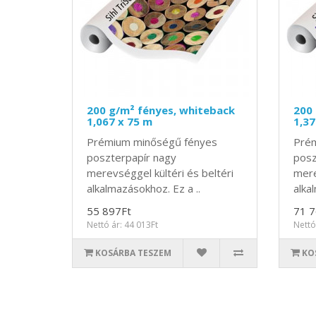
200 g/m² fényes, whiteback
200 
1,067 x 75 m
1,37
Prémium minőségű fényes
Prém
poszterpapír nagy
posz
merevséggel kültéri és beltéri
mere
alkalmazásokhoz. Ez a ..
alka
55 897Ft
71 7
Nettó ár: 44 013Ft
Nettó
KOSÁRBA TESZEM
KO