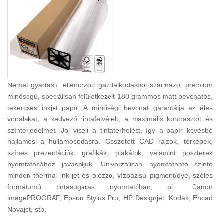
Német gyártású, ellenőrzött gazdálkodásból származó, prémium
minőségű, speciálisan felületkezelt 180 grammos matt bevonatos,
tekercses inkjet papír. A minőségi bevonat garantálja az éles
vonalakat, a kedvező tintafelvételt, a maximális kontrasztot és
színterjedelmet. Jól viseli a tintaterhelést, így a papír kevésbé
hajlamos a hullámosodásra. Összetett CAD rajzok, térképek,
színes prezentációk, grafikák, plakátok, valamint poszterek
nyomtatásához javasoljuk. Univerzálisan nyomtatható szinte
minden thermal ink-jet és piezzo, vízbázisú pigment/dye, széles
formátumú tintasugaras nyomtatóban, pl.: Canon
imagePROGRAF, Epson Stylus Pro, HP Designjet, Kodak, Encad
Novajet, stb.