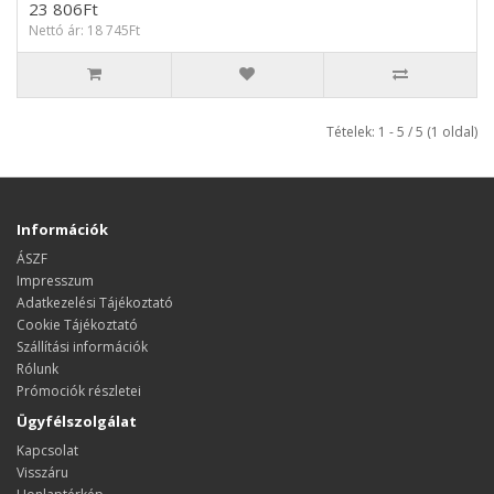
23 806Ft
Nettó ár: 18 745Ft
Tételek: 1 - 5 / 5 (1 oldal)
Információk
ÁSZF
Impresszum
Adatkezelési Tájékoztató
Cookie Tájékoztató
Szállítási információk
Rólunk
Prómociók részletei
Ügyfélszolgálat
Kapcsolat
Visszáru